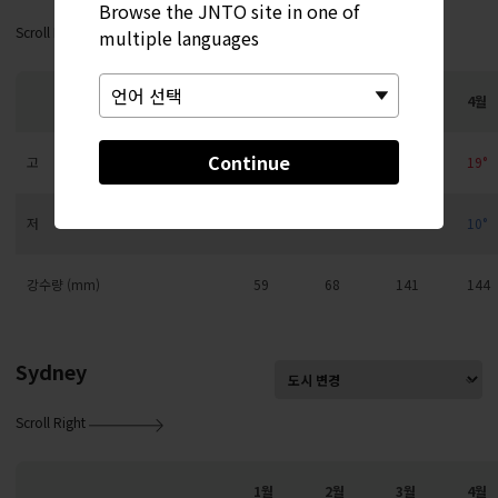
Browse the JNTO site in one of
Scroll Right
multiple languages
1월
2월
3월
4월
Continue
고
10°
10°
13°
19°
저
2°
3°
5°
10°
강수량 (mm)
59
68
141
144
Sydney
Scroll Right
1월
2월
3월
4월