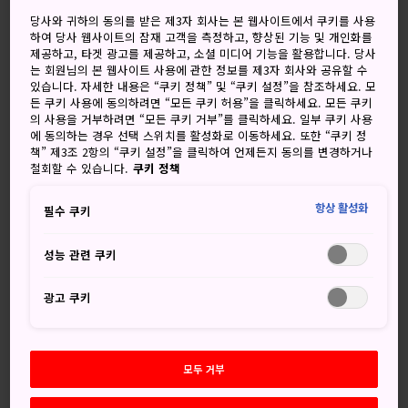
흐림
흐린 뒤 맑음
당사와 귀하의 동의를 받은 제3자 회사는 본 웹사이트에서 쿠키를 사용
하여 당사 웹사이트의 잠재 고객을 측정하고, 향상된 기능 및 개인화를
고
저
강수량
고
저
강수량
제공하고, 타겟 광고를 제공하고, 소셜 미디어 기능을 활용합니다. 당사
는 회원님의 본 웹사이트 사용에 관한 정보를 제3자 회사와 공유할 수
22°
20°
40%
23°
19°
40%
있습니다. 자세한 내용은 “쿠키 정책” 및 “쿠키 설정”을 참조하세요. 모
든 쿠키 사용에 동의하려면 “모든 쿠키 허용”을 클릭하세요. 모든 쿠키
의 사용을 거부하려면 “모든 쿠키 거부”를 클릭하세요. 일부 쿠키 사용
에 동의하는 경우 선택 스위치를 활성화로 이동하세요. 또한 “쿠키 정
강수
책” 제3조 2항의 “쿠키 설정”을 클릭하여 언제든지 동의를 변경하거나
고
저
량
철회할 수 있습니다.
쿠키 정책
9 Aug (일요일)
22°
20°
40%
항상 활성화
필수 쿠키
성능 관련 쿠키
10 Aug (월요일)
23°
19°
40%
광고 쿠키
11 Aug (화요일)
22°
19°
90%
12 Aug (수요일)
24°
21°
40%
모두 거부
13 Aug (목요일)
25°
22°
40%