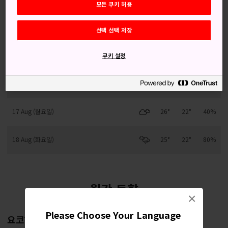
모든 쿠키 허용
14 Aug (금요일)
25°
22°
30%
선택 선택 저장
15 Aug (토요일)
26°
21°
30%
쿠키 설정
16 Aug (일요일)
25°
22°
40%
17 Aug (월요일)
26°
22°
40%
18 Aug (화요일)
25°
22°
80%
월간 동향
×
Please Choose Your Language
요코하마