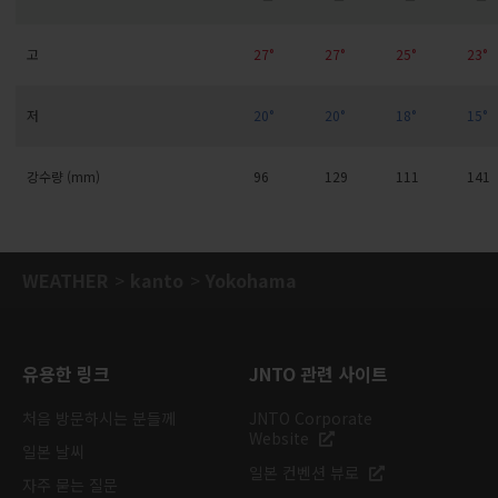
고
27°
27°
25°
23°
저
20°
20°
18°
15°
강수량 (mm)
96
129
111
141
WEATHER
kanto
Yokohama
유용한 링크
JNTO 관련 사이트
처음 방문하시는 분들께
JNTO Corporate
Website
일본 날씨
일본 컨벤션 뷰로
자주 묻는 질문