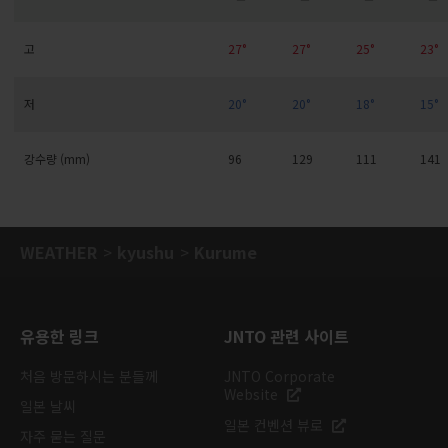
고
27°
27°
25°
23°
저
20°
20°
18°
15°
강수량 (mm)
96
129
111
141
WEATHER
kyushu
Kurume
유용한 링크
JNTO 관련 사이트
처음 방문하시는 분들께
JNTO Corporate
Website
일본 날씨
일본 컨벤션 뷰로
자주 묻는 질문