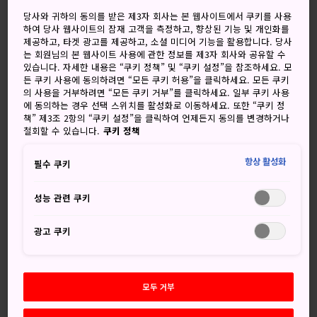
흐림, 가끔 맑음
흐림, 가끔 맑음
당사와 귀하의 동의를 받은 제3자 회사는 본 웹사이트에서 쿠키를 사용
하여 당사 웹사이트의 잠재 고객을 측정하고, 향상된 기능 및 개인화를
고
저
강수량
고
저
강수량
제공하고, 타겟 광고를 제공하고, 소셜 미디어 기능을 활용합니다. 당사
는 회원님의 본 웹사이트 사용에 관한 정보를 제3자 회사와 공유할 수
35°
27°
20%
35°
27°
20%
있습니다. 자세한 내용은 “쿠키 정책” 및 “쿠키 설정”을 참조하세요. 모
든 쿠키 사용에 동의하려면 “모든 쿠키 허용”을 클릭하세요. 모든 쿠키
의 사용을 거부하려면 “모든 쿠키 거부”를 클릭하세요. 일부 쿠키 사용
에 동의하는 경우 선택 스위치를 활성화로 이동하세요. 또한 “쿠키 정
강수
책” 제3조 2항의 “쿠키 설정”을 클릭하여 언제든지 동의를 변경하거나
고
저
량
철회할 수 있습니다.
쿠키 정책
8 Aug (토요일)
35°
27°
20%
항상 활성화
필수 쿠키
성능 관련 쿠키
9 Aug (일요일)
35°
27°
20%
광고 쿠키
10 Aug (월요일)
36°
26°
20%
11 Aug (화요일)
34°
23°
20%
모두 거부
12 Aug (수요일)
34°
24°
50%