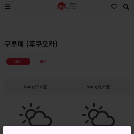
구루메 (후쿠오카)
섭씨
화씨
8 Aug (토요일)
9 Aug (일요일)