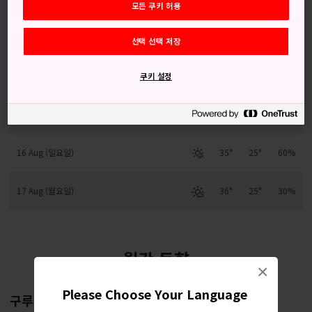
모든 쿠키 허용
13 Aug (목요일)
35°
25°
80%
선택 선택 저장
14 Aug (금요일)
33°
25°
90%
쿠키 설정
15 Aug (토요일)
35°
25°
40%
16 Aug (일요일)
35°
25°
60%
17 Aug (월요일)
36°
25°
30%
월간 동향
×
Please Choose Your Language
구루메