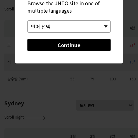
Browse the JNTO site in one of
Scroll Right
multiple languages
1월
2월
3월
4월
Continue
고
10°
11°
15°
21°
저
1°
2°
5°
10°
강수량 (mm)
56
79
133
153
Sydney
Scroll Right
1월
2월
3월
4월