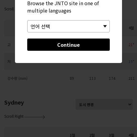
Browse the JNTO site in one of
Scroll Right
multiple languages
1월
2월
3월
4월
Continue
고
14°
15°
17°
21°
저
9°
9°
11°
15°
강수량 (mm)
89
113
174
211
Sydney
Scroll Right
1월
2월
3월
4월