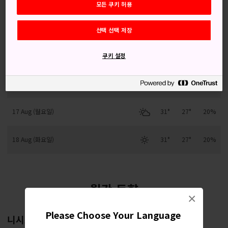
모든 쿠키 허용
14 Aug (금요일)
30°
25°
50%
선택 선택 저장
15 Aug (토요일)
30°
26°
20%
쿠키 설정
16 Aug (일요일)
31°
26°
20%
17 Aug (월요일)
31°
27°
20%
18 Aug (화요일)
31°
27°
20%
월간 동향
×
Please Choose Your Language
니시노오모테