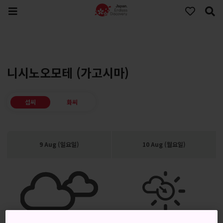
니시노오모테 (가고시마)
섭씨
화씨
9 Aug (일요일)
10 Aug (월요일)