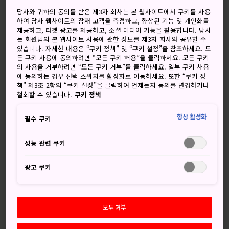
흐림
흐린 뒤 맑음
당사와 귀하의 동의를 받은 제3자 회사는 본 웹사이트에서 쿠키를 사용
하여 당사 웹사이트의 잠재 고객을 측정하고, 향상된 기능 및 개인화를
고
저
강수량
고
저
강수량
제공하고, 타겟 광고를 제공하고, 소셜 미디어 기능을 활용합니다. 당사
는 회원님의 본 웹사이트 사용에 관한 정보를 제3자 회사와 공유할 수
31°
27°
40%
31°
26°
20%
있습니다. 자세한 내용은 “쿠키 정책” 및 “쿠키 설정”을 참조하세요. 모
든 쿠키 사용에 동의하려면 “모든 쿠키 허용”을 클릭하세요. 모든 쿠키
의 사용을 거부하려면 “모든 쿠키 거부”를 클릭하세요. 일부 쿠키 사용
에 동의하는 경우 선택 스위치를 활성화로 이동하세요. 또한 “쿠키 정
강수
책” 제3조 2항의 “쿠키 설정”을 클릭하여 언제든지 동의를 변경하거나
고
저
량
철회할 수 있습니다.
쿠키 정책
9 Aug (일요일)
31°
27°
40%
항상 활성화
필수 쿠키
성능 관련 쿠키
10 Aug (월요일)
31°
26°
20%
광고 쿠키
11 Aug (화요일)
31°
26°
50%
12 Aug (수요일)
30°
26°
50%
모두 거부
13 Aug (목요일)
30°
25°
50%