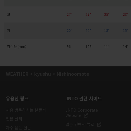
고
27°
27°
25°
23°
저
20°
20°
18°
15°
강수량 (mm)
96
129
111
141
WEATHER
kyushu
Nishinoomote
유용한 링크
JNTO 관련 사이트
처음 방문하시는 분들께
JNTO Corporate
Website
일본 날씨
일본 컨벤션 뷰로
자주 묻는 질문