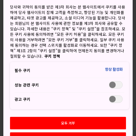
흐린뒤 비
흐린뒤 한때 비
당사와 귀하의 동의를 받은 제3자 회사는 본 웹사이트에서 쿠키를 사용
하여 당사 웹사이트의 잠재 고객을 측정하고, 향상된 기능 및 개인화를
고
저
강수량
고
저
강수량
제공하고, 타겟 광고를 제공하고, 소셜 미디어 기능을 활용합니다. 당사
는 회원님의 본 웹사이트 사용에 관한 정보를 제3자 회사와 공유할 수
30°
23°
60%
30°
22°
50%
있습니다. 자세한 내용은 “쿠키 정책” 및 “쿠키 설정”을 참조하세요. 모
든 쿠키 사용에 동의하려면 “모든 쿠키 허용”을 클릭하세요. 모든 쿠키
의 사용을 거부하려면 “모든 쿠키 거부”를 클릭하세요. 일부 쿠키 사용
에 동의하는 경우 선택 스위치를 활성화로 이동하세요. 또한 “쿠키 정
강수
책” 제3조 2항의 “쿠키 설정”을 클릭하여 언제든지 동의를 변경하거나
고
저
량
철회할 수 있습니다.
쿠키 정책
8 Aug (토요일)
30°
23°
60%
항상 활성화
필수 쿠키
성능 관련 쿠키
9 Aug (일요일)
30°
22°
50%
광고 쿠키
10 Aug (월요일)
26°
20°
90%
11 Aug (화요일)
29°
21°
60%
모두 거부
12 Aug (수요일)
30°
22°
40%