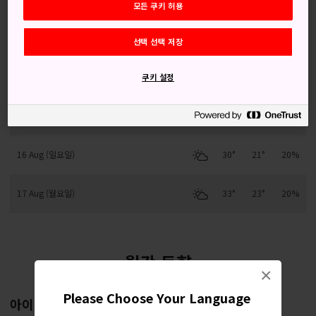
모든 쿠키 허용
13 Aug (목요일)
31°
22°
20%
선택 선택 저장
14 Aug (금요일)
30°
22°
40%
쿠키 설정
15 Aug (토요일)
30°
21°
40%
16 Aug (일요일)
30°
21°
20%
17 Aug (월요일)
33°
23°
20%
월간 동향
×
Please Choose Your Language
아이즈와카마쓰