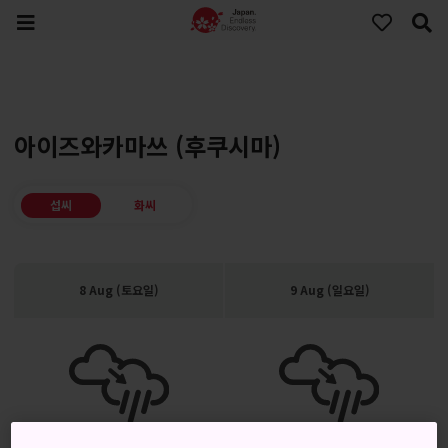
아이즈와카마쓰 (후쿠시마)
섭씨
화씨
8 Aug (토요일)
9 Aug (일요일)