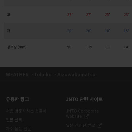
고
27°
27°
25°
23°
저
20°
20°
18°
15°
강수량 (mm)
96
129
111
141
WEATHER
tohoku
Aizuwakamatsu
유용한 링크
JNTO 관련 사이트
처음 방문하시는 분들께
JNTO Corporate
Website
일본 날씨
일본 컨벤션 뷰로
자주 묻는 질문