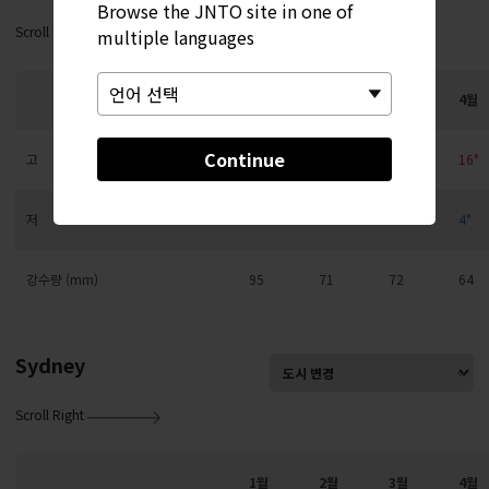
Browse the JNTO site in one of
Scroll Right
multiple languages
1월
2월
3월
4월
Continue
고
3°
4°
8°
16°
저
-4°
-4°
-1°
4°
강수량 (mm)
95
71
72
64
Sydney
Scroll Right
1월
2월
3월
4월