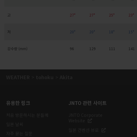
고
27°
27°
25°
23°
저
20°
20°
18°
15°
강수량 (mm)
96
129
111
141
WEATHER
tohoku
Akita
유용한 링크
JNTO 관련 사이트
처음 방문하시는 분들께
JNTO Corporate
Website
일본 날씨
일본 컨벤션 뷰로
자주 묻는 질문