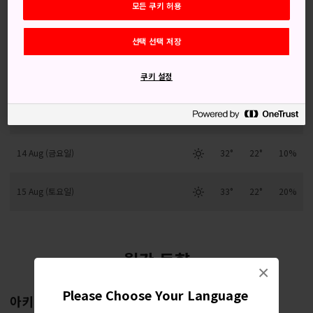
모든 쿠키 허용
11 Aug (화요일)
29°
20°
20%
선택 선택 저장
12 Aug (수요일)
32°
22°
20%
쿠키 설정
13 Aug (목요일)
31°
24°
60%
14 Aug (금요일)
32°
22°
10%
15 Aug (토요일)
33°
22°
20%
월간 동향
×
Please Choose Your Language
아키타