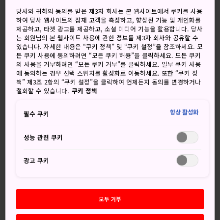
맑음
맑음
당사와 귀하의 동의를 받은 제3자 회사는 본 웹사이트에서 쿠키를 사용
하여 당사 웹사이트의 잠재 고객을 측정하고, 향상된 기능 및 개인화를
고
저
강수량
고
저
강수량
제공하고, 타겟 광고를 제공하고, 소셜 미디어 기능을 활용합니다. 당사
는 회원님의 본 웹사이트 사용에 관한 정보를 제3자 회사와 공유할 수
32°
25°
10%
33°
24°
0%
있습니다. 자세한 내용은 “쿠키 정책” 및 “쿠키 설정”을 참조하세요. 모
든 쿠키 사용에 동의하려면 “모든 쿠키 허용”을 클릭하세요. 모든 쿠키
의 사용을 거부하려면 “모든 쿠키 거부”를 클릭하세요. 일부 쿠키 사용
에 동의하는 경우 선택 스위치를 활성화로 이동하세요. 또한 “쿠키 정
강수
책” 제3조 2항의 “쿠키 설정”을 클릭하여 언제든지 동의를 변경하거나
고
저
량
철회할 수 있습니다.
쿠키 정책
6 Aug (목요일)
32°
25°
10%
항상 활성화
필수 쿠키
성능 관련 쿠키
7 Aug (금요일)
33°
24°
0%
광고 쿠키
8 Aug (토요일)
31°
23°
40%
9 Aug (일요일)
31°
21°
20%
모두 거부
10 Aug (월요일)
29°
20°
20%