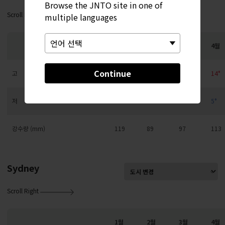
Browse the JNTO site in one of
Scroll Right
multiple languages
1월
2월
3월
4월
Continue
고
3°
4°
7°
14°
저
-3°
-2°
0°
5°
강수량 (mm)
119
89
97
113
Sydney
Scroll Right
1월
2월
3월
4월