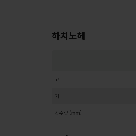
하치노헤
고
저
강수량 (mm)