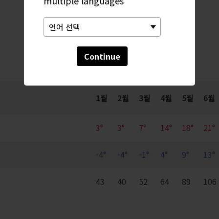
multiple languages
월간 동향
Continue
1월
2월
3월
4월
5월
6월
3°
3°
7°
14°
18°
21°
-4°
-4°
-1°
4°
9°
13°
43
40
52
64
89
106