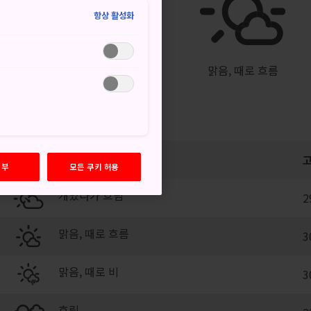
°
19°
30%
항상 활성화
맑음, 때로 흐름
거부
모든 쿠키 허용
개었다가 흐림
2
맑음, 때로 흐름
3
맑음, 때로 비
3
흐림