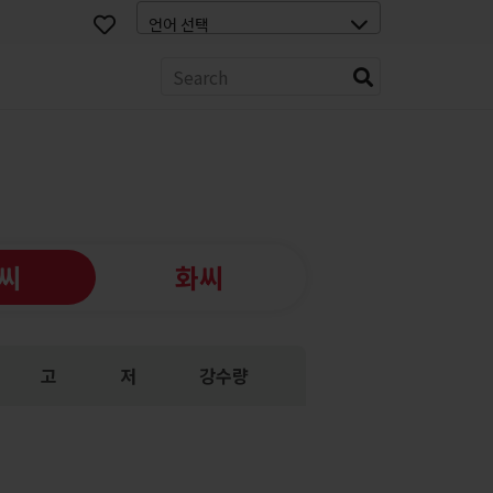
스
씨
화씨
고
저
강수량