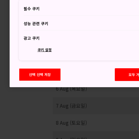
29
필수 쿠키
성능 관련 쿠키
개었다가 흐림
광고 쿠키
쿠키 설정
선택 선택 저장
모두 
6 Aug (목요일)
7 Aug (금요일)
8 Aug (토요일)