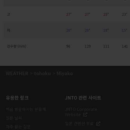
고
27°
27°
25°
23°
저
20°
20°
18°
15°
강수량 (mm)
96
129
111
141
WEATHER
tohoku
Miyako
유용한 링크
JNTO 관련 사이트
처음 방문하시는 분들께
JNTO Corporate
Website
일본 날씨
일본 컨벤션 뷰로
자주 묻는 질문