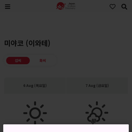
미야코 (이와테)
섭씨
화씨
6 Aug (목요일)
7 Aug (금요일)