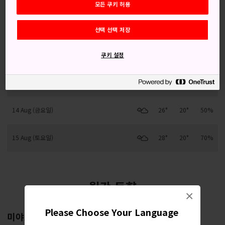
모든 쿠키 허용
11 Aug (화요일)
24°
18°
70%
선택 선택 저장
12 Aug (수요일)
25°
20°
90%
쿠키 설정
13 Aug (목요일)
25°
21°
90%
14 Aug (금요일)
26°
20°
50%
15 Aug (토요일)
28°
20°
70%
월간 동향
×
Please Choose Your Language
미야코