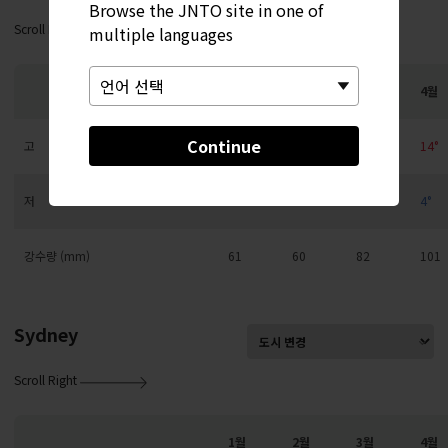
Browse the JNTO site in one of
Scroll Right
multiple languages
1월
2월
3월
4월
Continue
고
5°
5°
8°
14°
저
-4°
-4°
-1°
4°
강수량 (mm)
61
60
82
101
Sydney
Scroll Right
1월
2월
3월
4월