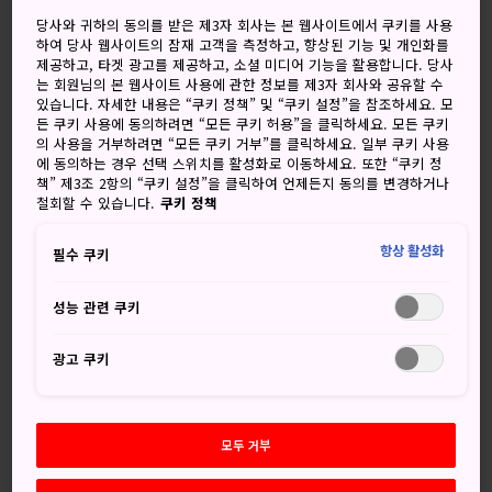
맑음
맑음, 한때 비
당사와 귀하의 동의를 받은 제3자 회사는 본 웹사이트에서 쿠키를 사용
하여 당사 웹사이트의 잠재 고객을 측정하고, 향상된 기능 및 개인화를
고
저
강수량
고
저
강수량
제공하고, 타겟 광고를 제공하고, 소셜 미디어 기능을 활용합니다. 당사
는 회원님의 본 웹사이트 사용에 관한 정보를 제3자 회사와 공유할 수
34°
22°
20%
30°
22°
50%
있습니다. 자세한 내용은 “쿠키 정책” 및 “쿠키 설정”을 참조하세요. 모
든 쿠키 사용에 동의하려면 “모든 쿠키 허용”을 클릭하세요. 모든 쿠키
의 사용을 거부하려면 “모든 쿠키 거부”를 클릭하세요. 일부 쿠키 사용
에 동의하는 경우 선택 스위치를 활성화로 이동하세요. 또한 “쿠키 정
강수
책” 제3조 2항의 “쿠키 설정”을 클릭하여 언제든지 동의를 변경하거나
고
저
량
철회할 수 있습니다.
쿠키 정책
6 Aug (목요일)
34°
22°
20%
항상 활성화
필수 쿠키
성능 관련 쿠키
7 Aug (금요일)
30°
22°
50%
광고 쿠키
8 Aug (토요일)
25°
20°
40%
9 Aug (일요일)
25°
19°
30%
모두 거부
10 Aug (월요일)
24°
18°
50%