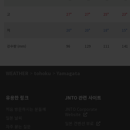
고
27°
27°
25°
23°
저
20°
20°
18°
15°
강수량 (mm)
96
129
111
141
WEATHER
tohoku
Yamagata
유용한 링크
JNTO 관련 사이트
처음 방문하시는 분들께
JNTO Corporate
Website
일본 날씨
일본 컨벤션 뷰로
자주 묻는 질문