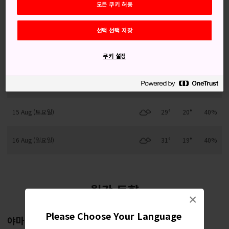
모든 쿠키 허용
12 Aug (수요일)
28°
20°
80%
선택 선택 저장
13 Aug (목요일)
27°
21°
80%
쿠키 설정
14 Aug (금요일)
29°
20°
40%
15 Aug (토요일)
29°
20°
40%
16 Aug (일요일)
31°
19°
40%
월간 동향
×
Please Choose Your Language
야마가타