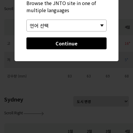
Browse the JNTO site in one of
Scroll Right
multiple languages
1월
2월
3월
4월
Continue
고
3°
4°
8°
16°
저
-3°
-3°
-1°
5°
강수량 (mm)
83
63
69
68
Sydney
Scroll Right
1월
2월
3월
4월