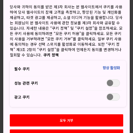
비 가끔 멈춘다
흐림, 가끔 비
당사와 귀하의 동의를 받은 제3자 회사는 본 웹사이트에서 쿠키를 사용
하여 당사 웹사이트의 잠재 고객을 측정하고, 향상된 기능 및 개인화를
고
저
강수량
고
저
강수량
제공하고, 타겟 광고를 제공하고, 소셜 미디어 기능을 활용합니다. 당사
는 회원님의 본 웹사이트 사용에 관한 정보를 제3자 회사와 공유할 수
32°
24°
60%
31°
23°
60%
있습니다. 자세한 내용은 “쿠키 정책” 및 “쿠키 설정”을 참조하세요. 모
든 쿠키 사용에 동의하려면 “모든 쿠키 허용”을 클릭하세요. 모든 쿠키
의 사용을 거부하려면 “모든 쿠키 거부”를 클릭하세요. 일부 쿠키 사용
에 동의하는 경우 선택 스위치를 활성화로 이동하세요. 또한 “쿠키 정
강수
책” 제3조 2항의 “쿠키 설정”을 클릭하여 언제든지 동의를 변경하거나
고
저
량
철회할 수 있습니다.
쿠키 정책
7 Aug (금요일)
32°
24°
60%
항상 활성화
필수 쿠키
성능 관련 쿠키
8 Aug (토요일)
31°
23°
60%
광고 쿠키
9 Aug (일요일)
30°
21°
80%
10 Aug (월요일)
28°
20°
50%
모두 거부
11 Aug (화요일)
30°
20°
40%