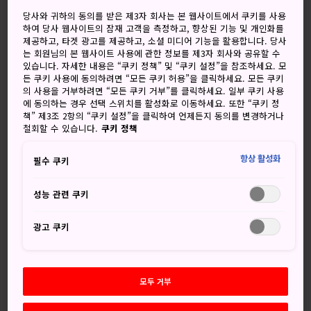
맑은 뒤 한때 비
흐린뒤 비
당사와 귀하의 동의를 받은 제3자 회사는 본 웹사이트에서 쿠키를 사용
하여 당사 웹사이트의 잠재 고객을 측정하고, 향상된 기능 및 개인화를
고
저
강수량
고
저
강수량
제공하고, 타겟 광고를 제공하고, 소셜 미디어 기능을 활용합니다. 당사
는 회원님의 본 웹사이트 사용에 관한 정보를 제3자 회사와 공유할 수
30°
18°
50%
27°
18°
70%
있습니다. 자세한 내용은 “쿠키 정책” 및 “쿠키 설정”을 참조하세요. 모
든 쿠키 사용에 동의하려면 “모든 쿠키 허용”을 클릭하세요. 모든 쿠키
의 사용을 거부하려면 “모든 쿠키 거부”를 클릭하세요. 일부 쿠키 사용
에 동의하는 경우 선택 스위치를 활성화로 이동하세요. 또한 “쿠키 정
강수
책” 제3조 2항의 “쿠키 설정”을 클릭하여 언제든지 동의를 변경하거나
고
저
량
철회할 수 있습니다.
쿠키 정책
9 Aug (일요일)
30°
18°
50%
항상 활성화
필수 쿠키
성능 관련 쿠키
10 Aug (월요일)
27°
18°
70%
광고 쿠키
11 Aug (화요일)
25°
17°
80%
12 Aug (수요일)
24°
17°
80%
모두 거부
13 Aug (목요일)
28°
18°
70%