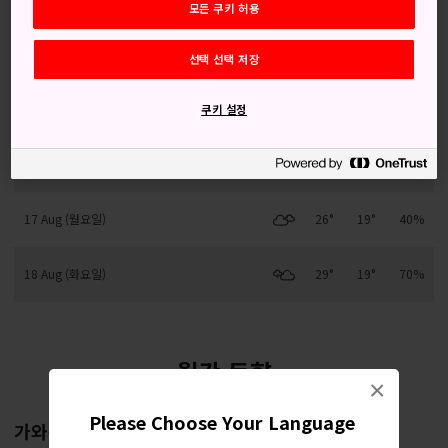
모든 쿠키 허용
14 Aug (금요일)
26°
19°
40%
선택 선택 저장
15 Aug (토요일)
26°
19°
70%
쿠키 설정
16 Aug (일요일)
26°
19°
70%
17 Aug (월요일)
26°
19°
40%
18 Aug (화요일)
29°
19°
70%
월간 동향
×
Please Choose Your Language
가와구치 호수