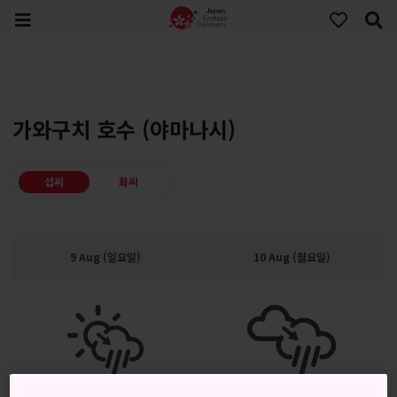
가와구치 호수 (야마나시)
섭씨
화씨
9 Aug (일요일)
10 Aug (월요일)