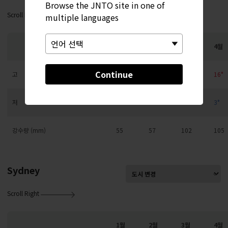
Browse the JNTO site in one of
Scroll Right
multiple languages
1월
2월
3월
4월
Continue
고
5°
6°
10°
16°
저
-6°
-5°
-2°
3°
강수량 (mm)
55
57
102
105
Sydney
Scroll Right
1월
2월
3월
4월