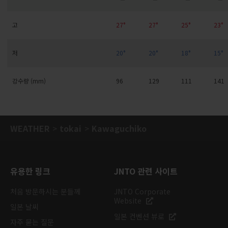
고
27°
27°
25°
23°
저
20°
20°
18°
15°
강수량 (mm)
96
129
111
141
WEATHER
tokai
Kawaguchiko
유용한 링크
JNTO 관련 사이트
처음 방문하시는 분들께
JNTO Corporate
Website
일본 날씨
일본 컨벤션 뷰로
자주 묻는 질문