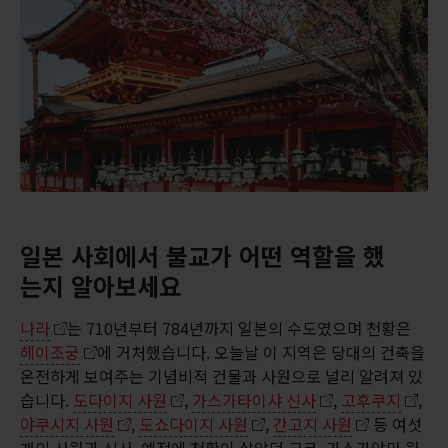
일본 사회에서 불교가 어떤 역할을 했
는지 알아보세요
나라
는 710년부터 784년까지 일본의 수도였으며 천황은
헤이조궁
에 거처했습니다. 오늘날 이 지역은 당대의 건축을
온전하게 보여주는 기념비적 건물과 사원으로 널리 알려져 있
습니다.
도다이지 사원
,
가스가타이샤 신사
,
고후쿠지
,
야쿠시지 사원
,
도쇼다이지 사원
,
간고지 사원
등 여섯