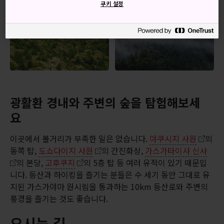
쿠키 설정
광활환 경내와 주변의 숲을 탐험해보세
요
이곳에서 볼거리가 부족한 일은 없습니다.
야쿠시지 사원
의
동쪽 탑,
도쇼다이지 사원
의 간진화상,
가스가타이샤 신사
의 본당,
고후쿠지
의 5층 탑 등 여러 유적이 있기 때문입
니다. 등산과 하이킹을 즐기는 분들은 수 세기 동안 그대로 유
지된 가스가야마 원시림을 통과하는 10km 등산로와 주변의
풍경을 즐기는 것도 좋습니다.
오시는 길