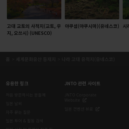
고대 교토의 사적지(교토, 우
야쿠섬(야쿠시마)(유네스코)
시
지, 오쓰시) (UNESCO)
홈
세계문화유산 등재지
나라 고대 유적지(유네스코)
유용한 링크
JNTO 관련 사이트
처음 방문하시는 분들께
JNTO Corporate
Website
일본 날씨
일본 컨벤션 뷰로
자주 묻는 질문
일본 투어 & 활동 검색