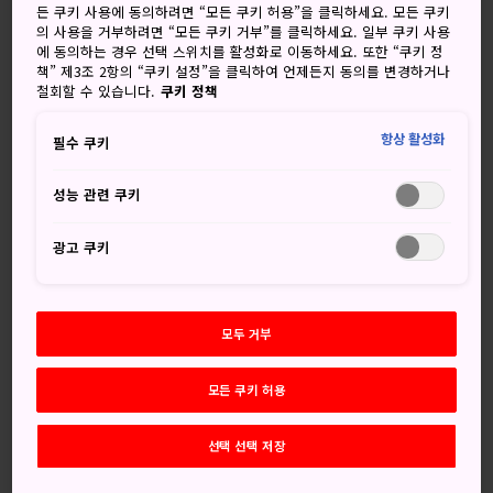
든 쿠키 사용에 동의하려면 “모든 쿠키 허용”을 클릭하세요. 모든 쿠키
웅장한 목조 건축물에 모셔진 거대한
의 사용을 거부하려면 “모든 쿠키 거부”를 클릭하세요. 일부 쿠키 사용
에 동의하는 경우 선택 스위치를 활성화로 이동하세요. 또한 “쿠키 정
부처상을 구경하세요
책” 제3조 2항의 “쿠키 설정”을 클릭하여 언제든지 동의를 변경하거나
철회할 수 있습니다.
쿠키 정책
나라에서 가장 유명한 유물은
도다이지 사원
의 대불상입니
항상 활성화
다. 14.98m에 이르는 동상으로 빛의 부처 비로자나불의 모습
필수 쿠키
을 형상화했으며, 세상에 현존하는 최대의 목조 건축물인 본당
에 모셔져 있습니다. 쇼무 천황(724~749)이 창건한
도다이지
성능 관련 쿠키
사원
은 일본인과 해외에서 온 관광객 모두가 꼭 방문해야
하는 명소입니다.
광고 쿠키
오른손 손바닥을 앞쪽으로 올리고 왼손을 무릎에 둔 채 손바닥
을 위쪽으로 향한 자세는 오른손으로 사람들에게 힘을 주고 왼
모두 거부
손으로 소원을 이루어주겠다는 약속을 상징합니다. 불상의 몸
체는 세월이 흐르면서 여러 번 보수했지만, 토대의 연꽃잎 부
모든 쿠키 허용
분과 양쪽 무릎 부위는 처음 만들었을 때 모습 그대로 유지되
고 있습니다.
선택 선택 저장