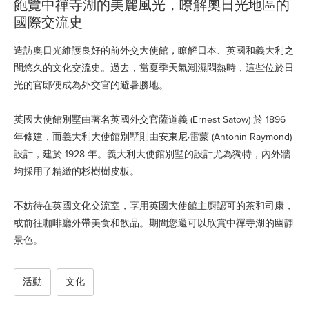
飽覽中禪寺湖的美麗風光，瞭解奧日光地區的
國際交流史
造訪奧日光維護良好的前外交大使館，瞭解日本、英國和義大利之
間悠久的文化交流史。過去，當夏季天氣潮濕悶熱時，這些位於日
光的官邸便成為外交官的避暑勝地。
英國大使館別墅由著名英國外交官薩道義 (Ernest Satow) 於 1896
年修建，而義大利大使館別墅則由安東尼·雷蒙 (Antonin Raymond)
設計，建於 1928 年。義大利大使館別墅的設計尤為獨特，內外牆
均採用了精緻的杉樹樹皮板。
不妨待在英國文化交流室，享用英國大使館主廚認可的茶和司康，
或前往咖啡廳外帶美食和飲品。期間您還可以欣賞中禪寺湖的幽靜
景色。
活動
文化