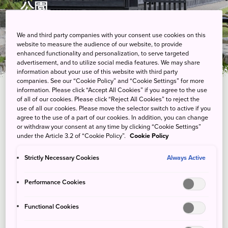
公園
We and third party companies with your consent use cookies on this
website to measure the audience of our website, to provide
enhanced functionality and personalization, to serve targeted
advertisement, and to utilize social media features. We may share
information about your use of this website with third party
companies. See our “Cookie Policy” and “Cookie Settings” for more
information. Please click “Accept All Cookies” if you agree to the use
of all of our cookies. Please click “Reject All Cookies” to reject the
use of all our cookies. Please move the selector switch to active if you
agree to the use of a part of our cookies. In addition, you can change
or withdraw your consent at any time by clicking “Cookie Settings”
under the Article 3.2 of “Cookie Policy”.
Cookie Policy
Strictly Necessary Cookies
Always Active
Performance Cookies
Functional Cookies