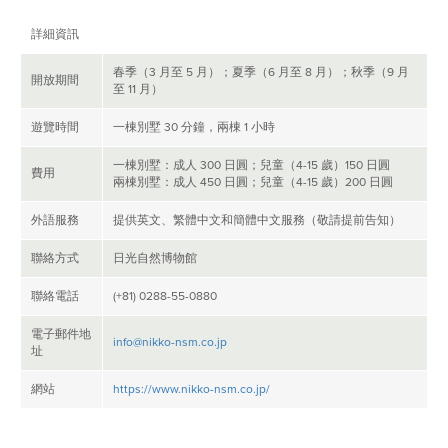
詳細資訊
春季（3 月至 5 月）；夏季（6 月至 8 月）；秋季（9 月
開放期間
至 11 月）
遊覽時間
一棟別墅 30 分鐘，兩棟 1 小時
一棟別墅：成人 300 日圓；兒童（4-15 歲）150 日圓
費用
兩棟別墅：成人 450 日圓；兒童（4-15 歲）200 日圓
外語服務
提供英文、繁體中文和簡體中文服務（敬請提前告知）
聯絡方式
日光自然博物館
聯絡電話
(+81) 0288-55-0880
電子郵件地
info@nikko-nsm.co.jp
址
網站
https://www.nikko-nsm.co.jp/