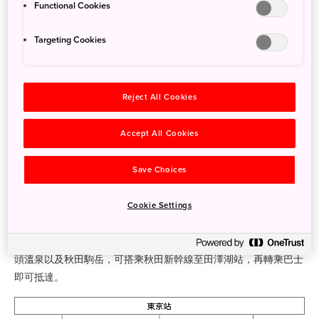
森林健行之旅、鄉村溫泉浴和以秋色聞名的壯麗景觀。這座公園橫
Functional Cookies
跨青森、秋田和岩手等三縣。十和田湖以及八甲田連山位於北側，
而八幡平山則坐落於南側。雖然搭乘公共交通工具可以抵達園內許
Targeting Cookies
多著名景點，但開車會更便利。
從東京出發
Reject All Cookies
若要造訪十和田湖和八甲田連山區域，最快的方式為搭乘東北新幹
Accept All Cookies
線，僅需 3 小時 10 分鐘左右即可抵達新青森站。接著再轉乘 JR
巴士（季節性）前往十和田湖。在抵達終點站十和田湖（約 2 小時
50 分鐘）之前，可以在八甲田纜車站（約 1 小時 15 分鐘）下車，
Save Choices
搭纜車登上八甲田連山的田茂萢岳。請留意，11 月中旬至 4 月初期
間，這班巴士會往返於新青森站和酸湯溫泉（位於八甲田連山的西
Cookie Settings
邊山腳下）之間。屆時若要前往八幡平地區，可搭乘東北新幹線至
盛岡站，接著轉乘季節限定的巴士抵達八幡平的頂峰。若要遊覽乳
頭溫泉以及秋田駒岳，可搭乘秋田新幹線至田澤湖站，再轉乘巴士
即可抵達。