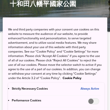
十和田八幡平國家公園
We and third party companies with your consent use cookies on this
website to measure the audience of our website, to provide
enhanced functionality and personalization, to serve targeted
advertisement, and to utilize social media features. We may share
information about your use of this website with third party
companies. See our “Cookie Policy” and “Cookie Settings” for more
information. Please click “Accept All Cookies” if you agree to the use
of all of our cookies. Please click “Reject All Cookies” to reject the
use of all our cookies. Please move the selector switch to active if you
agree to the use of a part of our cookies. In addition, you can change
從東京出發
3-5 小時
or withdraw your consent at any time by clicking “Cookie Settings”
under the Article 3.2 of “Cookie Policy”.
Cookie Policy
從大阪出發
4-6 小時
Strictly Necessary Cookies
Always Active
交通方式
Performance Cookies
十和田八幡平國家公園位於日本東北地區的北部，遊客能在此享受