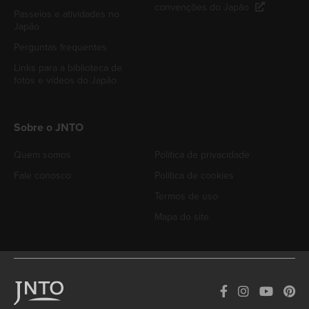
convenções do Japão
Passeios e atividades no
Japão
Perguntas frequentes
Links para a biblioteca de
fotos e vídeos do Japão
Sobre o JNTO
Quem somos
Política de privacidade
Fale conosco
Política de cookies
Termos de uso
Mapa do site