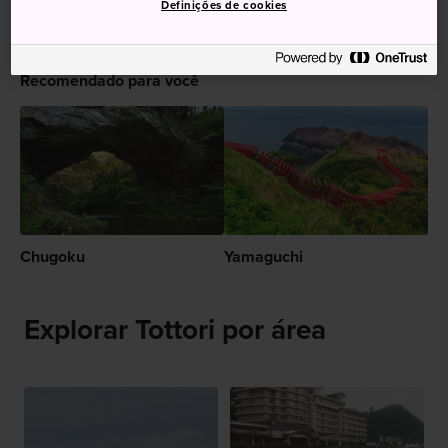
Definições de cookies
Recomendado para você
Chugoku
Yamaguchi
Explorar Tottori por área