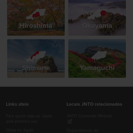
Hiroshima
Okayama
Shimane
Yamaguchi
Links úteis
Locais JNTO relacionados
Para quem viaja ao Japão
JNTO Corporate Website
pela primeira vez
Clima no Japão
Departamento de