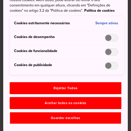
um dos dois aeroportos locais. Chegando lá, alugar um
consentimento em qualquer altura, clicando em "Definições de
carro é a maneira mais fácil de se locomover.
cookies" no artigo 3.2 da "Política de cookies".
Política de cookies
Exibir mais detalhes
Cookies estritamente necessários
Sempre ativos
Cookies de desempenho
Não perca
Cookies de funcionalidade
Cookies de publicidade
caminhadas incríveis e atividades ao ar livre no
monte sagrado Daisen
O litoral recortado, as águas cristalinas e as
Rejeitar Todos
enseadas escondidas de Uradome
Relaxar nas águas termais dos antigos resorts de
Aceitar todos os cookies
Misasa e Kaike
Uma empolgante peregrinação ao longo de um
Guardar escolhas
dos caminhos mais difíceis do Japão no Monte
Mitoku