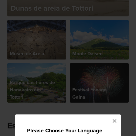
Dunas de areia de Tottori
Museu de Areia
Monte Daisen
Parque das flores de
Hanakairo em
Festival Yonago
Tottori
Gaina
×
Especialidades locais
Please Choose Your Language