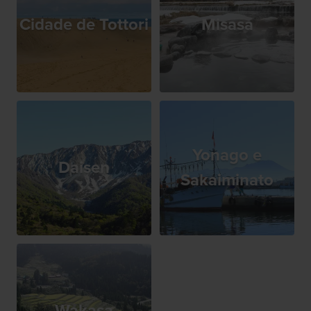
Cidade de Tottori
Misasa
Yonago e
Daisen
Sakaiminato
Wakasa