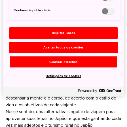
Cookies de publicidade
Rejeitar Todos
Aceitar todos os cookies
Destinos do Japão para se revigorar
Guardar escolhas
19 de Janeiro de 2026
JNTO Brasil
Definições de cookies
O período de férias é um hiato no tempo de trabalho e
produtividade para se dedicar a atividades que ajudam a
descansar a mente e o corpo, de acordo com o estilo de
vida e os objetivos de cada viajante.
Nesse sentido, uma alternativa singular de viagem para
aproveitar suas férias no Japão, e que está ganhando cada
vez mais adeptos é o turismo rural no Japão.