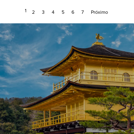
1
2
3
4
5
6
7
Próximo