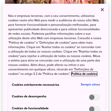
Conhecendo o Japão através da diversidade
Nós e empresas terceiras, com o seu consentimento, utilizamos
comercial de suas cidades
cookies neste sítio Web para medir a audiência do nosso sítio Web,
para fornecer funcionalidade e personalização melhoradas, para
apresentar publicidade direccionada e para utilizar funcionalidades
6 de Março de 2026
JNTO Brasil
de redes sociais. Podemos partilhar informações sobre a sua
utilização deste sítio Web com empresas terceiras. Consulte a nossa
Ao visitar o Japão, dentre as milhares de descobertas
"Política de cookies" e "Definições de cookies" para obter mais
culturais que o país oferece, os brasileiros vão se deparar
informações. Clique em "Aceitar todos os cookies" se concordar com
com modelos de comércios típicos do país e não tão
a utilização de todos os nossos cookies. Clique em "Rejeitar todos os
cookies" para rejeitar a utilização de todos os nossos cookies. Mova
comuns pelo Brasil, por exemplo. Essas lojas, galerias e
o seletor para ativo se concordar com a utilização de uma parte dos
feiras permitem que o visitante se aproxime do cotidiano
nossos cookies. Além disso, pode alterar ou retirar o seu
das cidades e possa vivenciar através deles a cultura local.
consentimento em qualquer altura, clicando em "Definições de
cookies" no artigo 3.2 da "Política de cookies".
Política de cookies
Cookies estritamente necessários
Sempre ativos
Cookies de desempenho
Cookies de funcionalidade