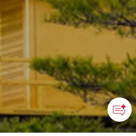
How can we
help you?