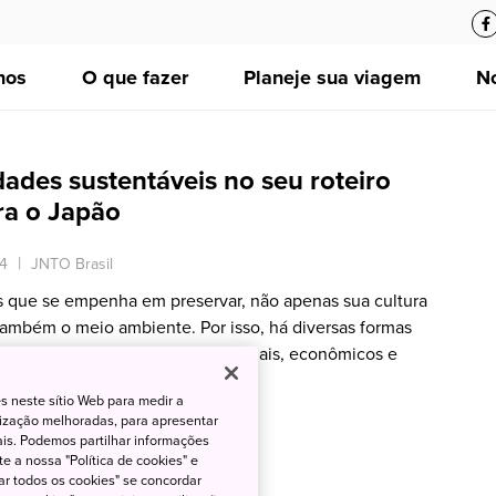
nos
O que fazer
Planeje sua viagem
No
idades sustentáveis no seu roteiro
ara o Japão
4
JNTO Brasil
s que se empenha em preservar, não apenas sua cultura
também o meio ambiente. Por isso, há diversas formas
 a proteção de bens culturais, sociais, econômicos e
o for visitar o país.
s neste sítio Web para medir a
lização melhoradas, para apresentar
iais. Podemos partilhar informações
e a nossa "Política de cookies" e
ar todos os cookies" se concordar