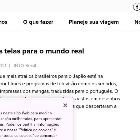
nos
O que fazer
Planeje sua viagem
No
 telas para o mundo real
021
JNTO Brasil
 mais atrai os brasileiros para o Japão está na
 por filmes e programas de televisão como os seriados,
impressas dos mangás, traduzidas para o português. O
é poder sonhar em conhecer locais vistos em desenhos
vida real? Confira alguns exemplos que despertaram a
s neste sítio Web para medir a
 ao longo dos anos pelas telas!
lização melhoradas, para apresentar
iais. Podemos partilhar informações
e a nossa "Política de cookies" e
ar todos os cookies" se concordar