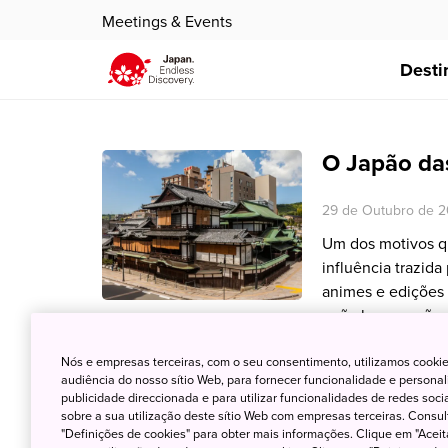
Meetings & Events
Desti
O Japão das
29 de Outubro de 2
Um dos motivos que
influência trazida
animes e edições 
quão bacana não 
e que existem na 
Nós e empresas terceiras, com o seu consentimento, utilizamos cookie
paixão pelo Japão
audiência do nosso sítio Web, para fornecer funcionalidade e persona
publicidade direccionada e para utilizar funcionalidades de redes soc
sobre a sua utilização deste sítio Web com empresas terceiras. Consult
"Definições de cookies" para obter mais informações. Clique em "Aceit