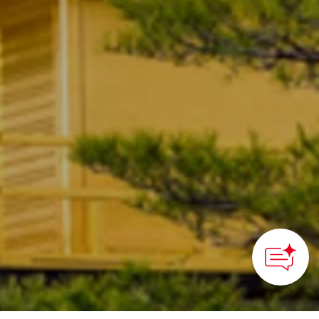
How can we
help you?