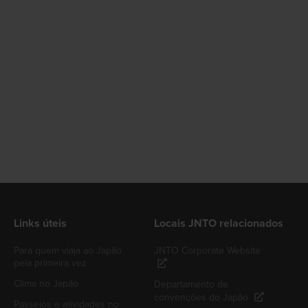
Links úteis
Locais JNTO relacionados
Para quem viaja ao Japão
JNTO Corporate Website
pela primeira vez
Clima no Japão
Departamento de
convenções do Japão
Passeios e atividades no