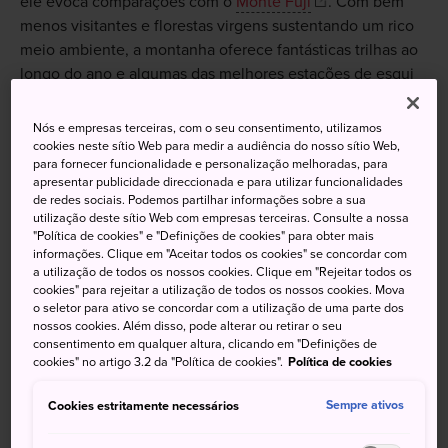
ele evoca comparações com o
Monte Fuji
. Com bem
menos visitantes e florestas virgens sustentando um rico
meio ambiente, a montanha oferece fantásticas trilhas ao
longo do ano e algumas das melhores estações de esqui
na costa oeste no inverno.
Nós e empresas terceiras, com o seu consentimento, utilizamos
cookies neste sítio Web para medir a audiência do nosso sítio Web,
para fornecer funcionalidade e personalização melhoradas, para
apresentar publicidade direccionada e para utilizar funcionalidades
de redes sociais. Podemos partilhar informações sobre a sua
utilização deste sítio Web com empresas terceiras. Consulte a nossa
"Política de cookies" e "Definições de cookies" para obter mais
informações. Clique em "Aceitar todos os cookies" se concordar com
a utilização de todos os nossos cookies. Clique em "Rejeitar todos os
cookies" para rejeitar a utilização de todos os nossos cookies. Mova
o seletor para ativo se concordar com a utilização de uma parte dos
nossos cookies. Além disso, pode alterar ou retirar o seu
consentimento em qualquer altura, clicando em "Definições de
cookies" no artigo 3.2 da "Política de cookies".
Política de cookies
Cookies estritamente necessários
Sempre ativos