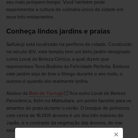
seu mais próspero tempo. Você também pode
experimentar a cultura de culinária única da cidade em
seus três restaurantes.
Conheça lindos jardins e praias
Saifukuji está localizado na periferia da cidade. Construído
no século XIV, este templo tem um belo jardim designado
como Local da Beleza Cênica, a qual dizem que
representara Terra Budista da Felicidade Perfeita. Embora
este jardim seja de tirar o fôlego durante o ano todo, o
outono é quando ele realmente brilha.
Abaixo da
Baía de Tsuruga
fica outro Local de Beleza
Panorâmica, Kehi-no-Matsubara, um ponto favorito para os
amantes de praia durante o verão. O bosque de pinheiros
com cerca de 16.000 árvores é um dos três maiores do
Japão, e o contraste da vegetação das árvores, do mar
azul e da areia branca formam um belo cenário.
×