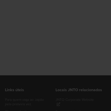
Links úteis
Locais JNTO relacionados
Para quem viaja ao Japão
JNTO Corporate Website
pela primeira vez