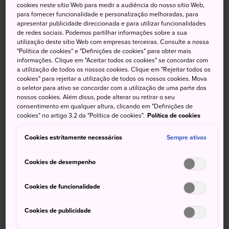
Tsuruga é uma cidade portuária na costa da Baía de
cookies neste sítio Web para medir a audiência do nosso sítio Web,
para fornecer funcionalidade e personalização melhoradas, para
Tsuruga ao sul da província de
Fukui
com uma história
apresentar publicidade direccionada e para utilizar funcionalidades
próspera como centro de transporte estratégico. Além de
de redes sociais. Podemos partilhar informações sobre a sua
sua costa, florestas e pântanos, Tsuruga tem templos
utilização deste sítio Web com empresas terceiras. Consulte a nossa
"Política de cookies" e "Definições de cookies" para obter mais
antigos. Também tem locais históricos bem preservados
informações. Clique em "Aceitar todos os cookies" se concordar com
que fornecem um vislumbre de tempos passados. E, claro,
a utilização de todos os nossos cookies. Clique em "Rejeitar todos os
ela é famosa pelos frutos do mar.
cookies" para rejeitar a utilização de todos os nossos cookies. Mova
o seletor para ativo se concordar com a utilização de uma parte dos
nossos cookies. Além disso, pode alterar ou retirar o seu
consentimento em qualquer altura, clicando em "Definições de
cookies" no artigo 3.2 da "Política de cookies".
Política de cookies
Não perca
Cookies estritamente necessários
Sempre ativos
O Santuário de Kehi, o principal santuário da
Cookies de desempenho
região
O Armazém de tijolos vermelhos de Tsuruga
Cookies de funcionalidade
usado para armazenar kombu (algas)
A extensão do litoral de 16.000 pinheiros de
Cookies de publicidade
Kehi-no-Matsubara