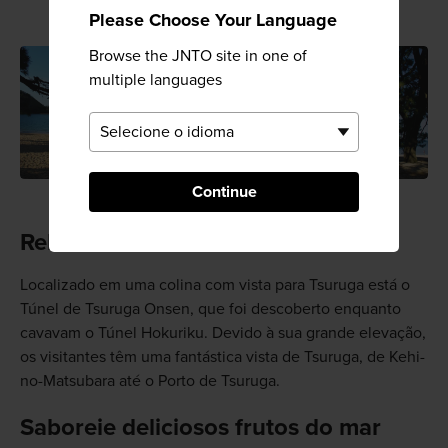
Please Choose Your Language
Browse the JNTO site in one of
multiple languages
Continue
Relaxe com a vista
Localizado em uma colina com vista para Tsuruga está o
Túnel de Tsuruga Onsen, que foi descoberto enquanto
cavavam o Túnel Hokuriku. Devido à sua grande elevação,
os visitantes têm uma fantástica vista de Tsuruga, de Kehi-
no-Matsubara até o Porto de Tsuruga.
Saboreie deliciosos frutos do mar