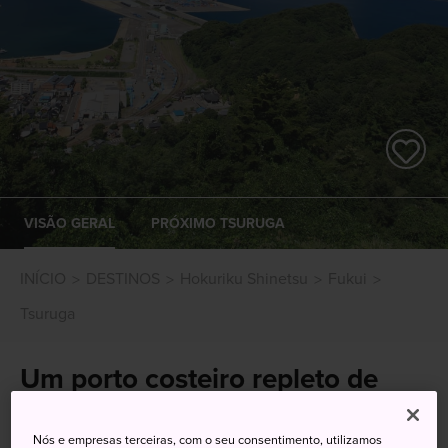
VISÃO GERAL
PRÓXIMO TSURUGA
INÍCIO
DESTINOS
Hokuriku Shinetsu
Fukui
Tsuruga
Um porto costeiro repleto de
história, jardins e templos
Nós e empresas terceiras, com o seu consentimento, utilizamos