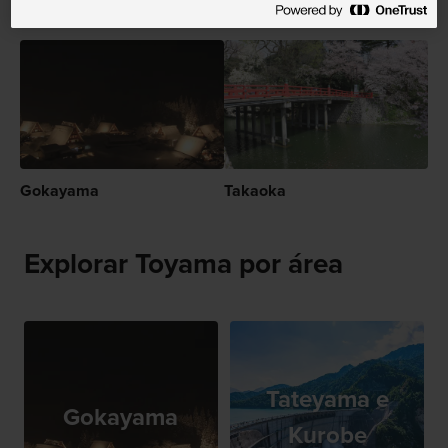
Recomendado para você
Gokayama
Takaoka
Explorar Toyama por área
Tateyama e
Gokayama
Kurobe