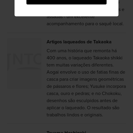
também pode saboreá-las frescas e
cruas na forma de sashimi, ou secas e
assadas - um excelente
acompanhamento para o saquê local.
Artigos laqueados de Takaoka
Com uma história que remonta há
400 anos, o laqueado Takaoka shikki
tem muitas variações diferentes.
Aogai envolve o uso de fatias finas de
casca para criar imagens geométricas
de pássaros e flores; Yusuke incorpora
casca, ouro e pedras; e no Chokoku,
desenhos são esculpidos antes de
aplicar o laqueado. O resultado são
trabalhos lindos e originais.