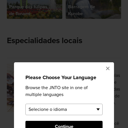
Parque das tulipas
Barragem de
de Tonami
Kurobe
Especialidades locais
×
Hotaruika
Conhecidas em português como lulas
Please Choose Your Language
vaga-lume devido à luz azulada que
Browse the JNTO site in one of
emitem, as hotaruika são encontradas
multiple languages
e pescadas nas águas da Província de
Toyama nos meses de abril e junho.
Experimente essas lulas marinadas
em um pouco de molho de soja ou
cobertas com missô de vinagre. Você
Continue