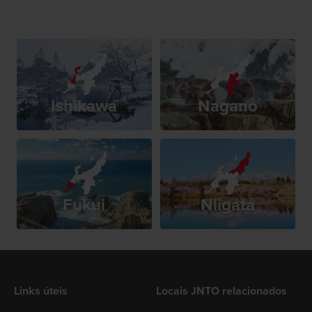
Ishikawa
Nagano
Fukui
Niigata
Links úteis
Locais JNTO relacionados