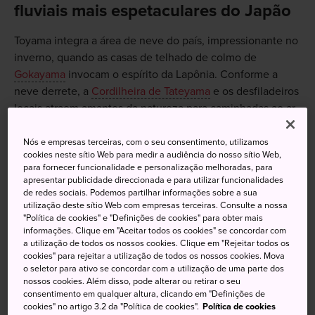
fluviais mais espetaculares do Japão
Toyama integra a área de neve do país, impressionante no
inverno, quando as casas de telhado de colmo de
Gokayama
invocam o espírito da Lapônia. Conforme a
neve derrete, a
Cordilheira de Tateyama
e os desfiladeiros
locais atraem amantes da natureza para caminhadas ao ar
livre, trilhas na montanha e um banho casual em águas
termais. Frutos do mar de época, como lulas vaga-lume na
Nós e empresas terceiras, com o seu consentimento, utilizamos
cookies neste sítio Web para medir a audiência do nosso sítio Web,
primavera, é outra atração regional. Enquanto estiver na
para fornecer funcionalidade e personalização melhoradas, para
área, fique de olho em objetos de vidro, bronze e nos
apresentar publicidade direccionada e para utilizar funcionalidades
entalhes de madeira, entre outros artesanatos seculares.
de redes sociais. Podemos partilhar informações sobre a sua
utilização deste sítio Web com empresas terceiras. Consulte a nossa
"Política de cookies" e "Definições de cookies" para obter mais
informações. Clique em "Aceitar todos os cookies" se concordar com
Como chegar
a utilização de todos os nossos cookies. Clique em "Rejeitar todos os
cookies" para rejeitar a utilização de todos os nossos cookies. Mova
o seletor para ativo se concordar com a utilização de uma parte dos
De Tokyo: A viagem leva cerca de 2 horas até a Estação
nossos cookies. Além disso, pode alterar ou retirar o seu
Toyama pelo Hokuriku Shinkansen.
consentimento em qualquer altura, clicando em "Definições de
cookies" no artigo 3.2 da "Política de cookies".
Política de cookies