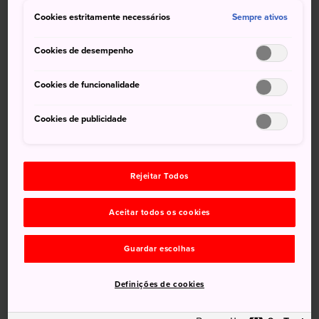
O túmulo de Murasaki Shikibu, autora de O
Cookies estritamente necessários
conto de Genji
Sempre ativos
As ruas comerciais Omiya e Shinmachi, não
Cookies de desempenho
muito longe de Daitokuji
Cookies de funcionalidade
Cookies de publicidade
Rejeitar Todos
Aceitar todos os cookies
Guardar escolhas
Definições de cookies