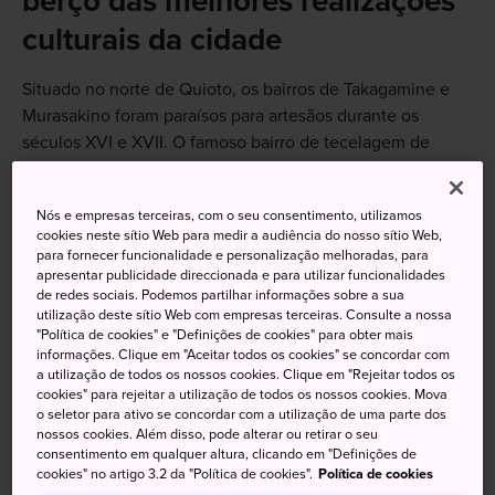
berço das melhores realizações
culturais da cidade
Situado no norte de Quioto, os bairros de Takagamine e
Murasakino foram paraísos para artesãos durante os
séculos XVI e XVII. O famoso bairro de tecelagem de
Nishijin ainda é um próspero centro de artesanato e um
ótimo local para mergulhar na Quioto antiga. Embora não
Nós e empresas terceiras, com o seu consentimento, utilizamos
sejam tão conhecidos como outros locais de culto da
cookies neste sítio Web para medir a audiência do nosso sítio Web,
cidade, os templos nessa área são famosos por sua ligação
para fornecer funcionalidade e personalização melhoradas, para
com as artes.
apresentar publicidade direccionada e para utilizar funcionalidades
de redes sociais. Podemos partilhar informações sobre a sua
utilização deste sítio Web com empresas terceiras. Consulte a nossa
"Política de cookies" e "Definições de cookies" para obter mais
informações. Clique em "Aceitar todos os cookies" se concordar com
Não perca
a utilização de todos os nossos cookies. Clique em "Rejeitar todos os
cookies" para rejeitar a utilização de todos os nossos cookies. Mova
o seletor para ativo se concordar com a utilização de uma parte dos
Os jardins tranquilos dos templos menos
nossos cookies. Além disso, pode alterar ou retirar o seu
consentimento em qualquer altura, clicando em "Definições de
conhecidos de Murasakino
cookies" no artigo 3.2 da "Política de cookies".
Política de cookies