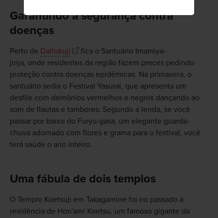
Garantindo a segurança contra
doenças
Perto de
Daitokuji
fica o Santuário Imamiya-
jinja, onde residentes da região fazem preces pedindo
proteção contra doenças epidêmicas. Na primavera, o
santuário sedia o Festival Yasurai, que apresenta um
desfile com demônios vermelhos e negros dançando ao
som de flautas e tambores. Segundo a lenda, se você
passar por baixo do Furyu-gasa, um elegante guarda-
chuva adornado com flores e grama para o festival, você
terá saúde o ano inteiro.
Uma fábula de dois templos
O Templo Koetsuji em Takagamine foi no passado a
residência de Hon'ami Koetsu, um famoso gigante da