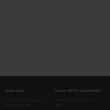
Links úteis
Locais JNTO relacionados
Para quem viaja ao Japão
JNTO Corporate Website
pela primeira vez