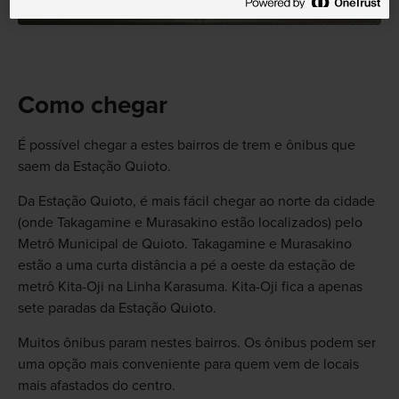
Como chegar
É possível chegar a estes bairros de trem e ônibus que
saem da Estação Quioto.
Da Estação Quioto, é mais fácil chegar ao norte da cidade
(onde Takagamine e Murasakino estão localizados) pelo
Metrô Municipal de Quioto. Takagamine e Murasakino
estão a uma curta distância a pé a oeste da estação de
metrô Kita-Oji na Linha Karasuma. Kita-Oji fica a apenas
sete paradas da Estação Quioto.
Muitos ônibus param nestes bairros. Os ônibus podem ser
uma opção mais conveniente para quem vem de locais
mais afastados do centro.