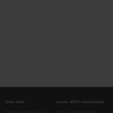
Links úteis
Locais JNTO relacionados
Para quem viaja ao Japão
JNTO Corporate Website