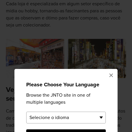
Cada loja é especializada em algum setor específico de
mídia ou hobby, tornando-as fascinantes para as pessoas
que as observam e ótimo para fazer compras, caso você
seja um colecionador.
×
Please Choose Your Language
Veja onde os locais conseguem
Browse the JNTO site in one of
seus peixes
multiple languages
Caminhe pelas ricas seleções de peixes e outros produtos
de destaque exibidos pelo Kuromon Ichiba, um mercado
tradicional com cerca de 200 anos de história. Peixarias