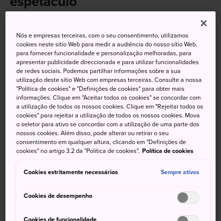
espetáculo
O centro da área de Minami, no sul de Osaka, atualmente
Namba, é um centro de transporte cercado por inúmeras
Nós e empresas terceiras, com o seu consentimento, utilizamos
cookies neste sítio Web para medir a audiência do nosso sítio Web,
lojas, restaurantes e entretenimento. Faça suas compras
para fornecer funcionalidade e personalização melhoradas, para
na Cidade de Namba e nos Parques de Namba, faça uma
apresentar publicidade direccionada e para utilizar funcionalidades
refeição em Ura Namba e saboreie uma bebida em um dos
de redes sociais. Podemos partilhar informações sobre a sua
utilização deste sítio Web com empresas terceiras. Consulte a nossa
muitos minúsculos bares localizados no antigo Edifício
"Política de cookies" e "Definições de cookies" para obter mais
Misono. Ou dirija-se à Cidade de Denden para encontrar
informações. Clique em "Aceitar todos os cookies" se concordar com
arranjos de itens colecionáveis de anime e eletrônicos do
a utilização de todos os nossos cookies. Clique em "Rejeitar todos os
cookies" para rejeitar a utilização de todos os nossos cookies. Mova
chão até o teto.
o seletor para ativo se concordar com a utilização de uma parte dos
nossos cookies. Além disso, pode alterar ou retirar o seu
consentimento em qualquer altura, clicando em "Definições de
cookies" no artigo 3.2 da "Política de cookies".
Política de cookies
Não perca
Cookies estritamente necessários
Sempre ativos
Coma com os habitantes locais em Ura Namba
Cookies de desempenho
Aproveite o ambiente tranquilo do Templo
Hozenji
Cookies de funcionalidade