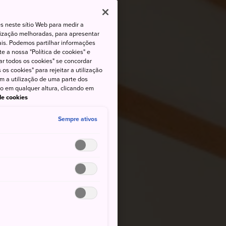
s neste sítio Web para medir a
lização melhoradas, para apresentar
iais. Podemos partilhar informações
e a nossa "Política de cookies" e
ar todos os cookies" se concordar
os cookies" para rejeitar a utilização
om a utilização de uma parte dos
to em qualquer altura, clicando em
 de cookies
Sempre ativos