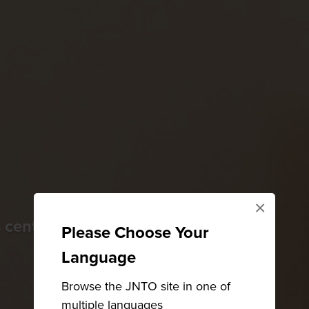
×
 centros budistas do Japão
Please Choose Your
Language
Browse the JNTO site in one of
multiple languages