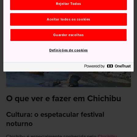
Rejeitar Todos
Aceitar todos os cookies
Guardar escolhas
Definições de cookies
O que ver e fazer em Chichibu
Cultura: o espetacular festival
noturno
Chichibu é especialmente conhecida pelo
Chichibu