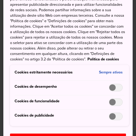
Um roteiro pelos 34 templos de Chichibu
apresentar publicidade direccionada e para utilizar funcionalidades
de redes sociais. Podemos partilhar informações sobre a sua
O deslumbrante tapete rosa e violeta da
utilização deste sítio Web com empresas terceiras. Consulte a nossa
floração de shibazakura no Parque Hitsujiyama
"Política de cookies" e "Definições de cookies" para obter mais
informações. Clique em "Aceitar todos os cookies" se concordar com
a utilização de todos os nossos cookies. Clique em "Rejeitar todos os
cookies" para rejeitar a utilização de todos os nossos cookies. Mova
o seletor para ativo se concordar com a utilização de uma parte dos
Como chegar
nossos cookies. Além disso, pode alterar ou retirar o seu
consentimento em qualquer altura, clicando em "Definições de
cookies" no artigo 3.2 da "Política de cookies".
Política de cookies
Chichibu fica a apenas uma hora e meia de Tóquio, de
fácil acesso por trem.
Cookies estritamente necessários
Sempre ativos
A Linha Seibu Chichibu parte da Estação Ikebukuro, em
Cookies de desempenho
Tóquio, e segue até Chichibu.
Cookies de funcionalidade
De
Kumagaya
, é possível pegar a Chichibu Railway em
direção a Chichibu.A forma mais rápida de chegar é pelo
Cookies de publicidade
Seibu Railway Limited Express Laview, que faz o trajeto
direto, sem precisar trocar de trem.