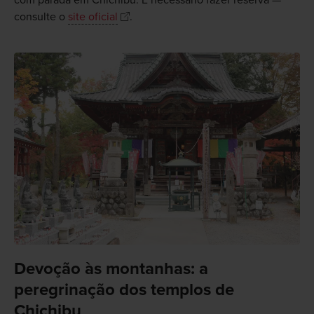
com parada em Chichibu. É necessário fazer reserva —
consulte o
site oficial
.
Devoção às montanhas: a
peregrinação dos templos de
Chichibu