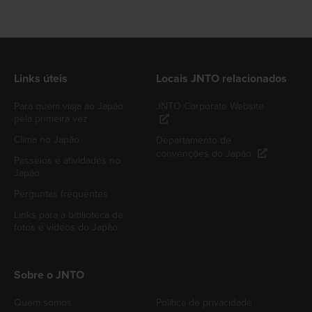
Links úteis
Locais JNTO relacionados
Para quem viaja ao Japão
JNTO Corporate Website
pela primeira vez
Clima no Japão
Departamento de
convenções do Japão
Passeios e atividades no
Japão
Perguntas frequentes
Links para a biblioteca de
fotos e vídeos do Japão
Sobre o JNTO
Quem somos
Política de privacidade