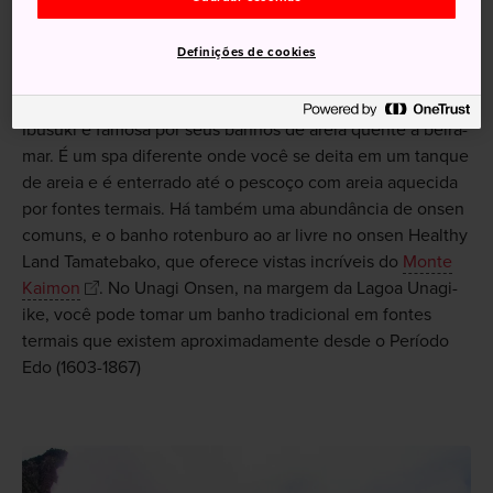
Enterrado na areia
Definições de cookies
Ibusuki é famosa por seus banhos de areia quente à beira-
mar. É um spa diferente onde você se deita em um tanque
de areia e é enterrado até o pescoço com areia aquecida
por fontes termais. Há também uma abundância de onsen
comuns, e o banho rotenburo ao ar livre no onsen Healthy
Land Tamatebako, que oferece vistas incríveis do
Monte
Kaimon
. No Unagi Onsen, na margem da Lagoa Unagi-
ike, você pode tomar um banho tradicional em fontes
termais que existem aproximadamente desde o Período
Edo (1603-1867)