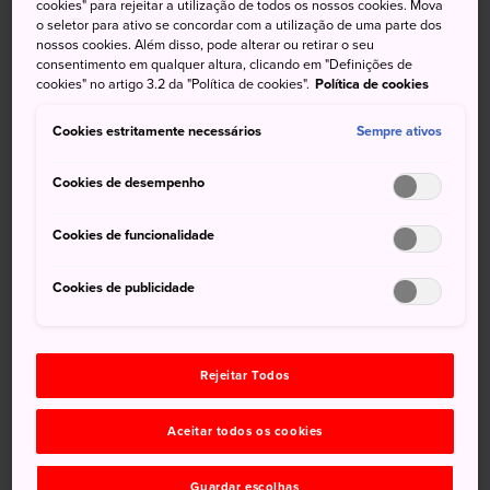
cookies" para rejeitar a utilização de todos os nossos cookies. Mova
Como chegar
o seletor para ativo se concordar com a utilização de uma parte dos
nossos cookies. Além disso, pode alterar ou retirar o seu
consentimento em qualquer altura, clicando em "Definições de
Ibusuki é de fácil acesso de trem a partir da estação
cookies" no artigo 3.2 da "Política de cookies".
Política de cookies
Kagoshima-Chuo.
Cookies estritamente necessários
Sempre ativos
Você pode pegar um trem expresso limitado de 50
minutos ou um trem local de 80 minutos. O trem temático
Cookies de desempenho
expresso limitado Ibusuki no Tamatebako é
particularmente recomendado para se ter uma experiência
Cookies de funcionalidade
de viagem única.
Cookies de publicidade
Rejeitar Todos
Aceitar todos os cookies
Guardar escolhas