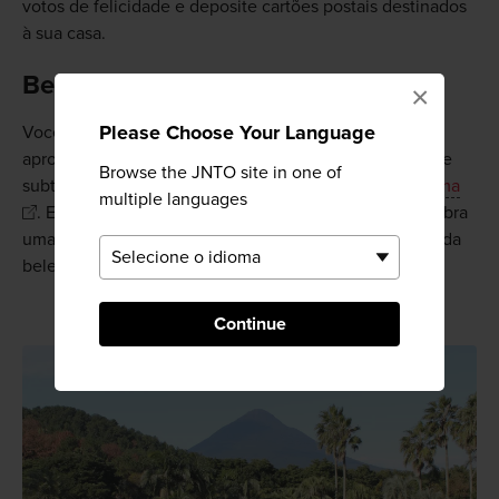
votos de felicidade e deposite cartões postais destinados
à sua casa.
Beleza botânica à beira-mar
×
Please Choose Your Language
Você pode encontrar vistas agradáveis da costa e
aproximadamente 2400 espécies de plantas tropicais e
Browse the JNTO site in one of
subtropicais e flores no
Parque das Flores de Kagoshima
multiple languages
. Explore o enorme parque de 36,5 hectares e descubra
uma enorme variedade de plantas, enquanto desfruta da
beleza natural do lugar.
Continue