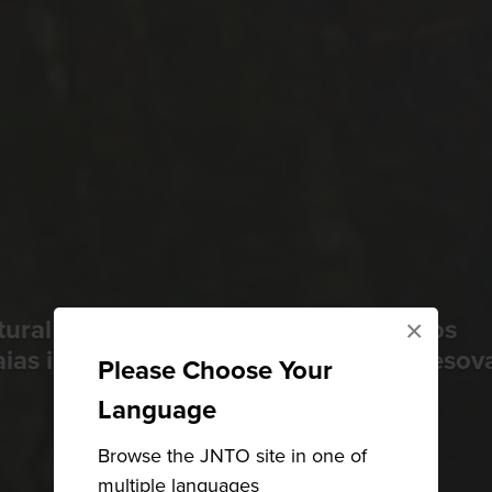
atural da UNESCO, Yakushima abriga os
×
aias imaculadas e a melhor área de desov
Please Choose Your
Language
Browse the JNTO site in one of
multiple languages