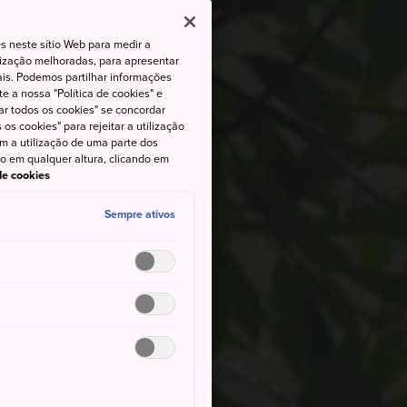
s neste sítio Web para medir a
lização melhoradas, para apresentar
iais. Podemos partilhar informações
e a nossa "Política de cookies" e
ar todos os cookies" se concordar
os cookies" para rejeitar a utilização
om a utilização de uma parte dos
to em qualquer altura, clicando em
 de cookies
Sempre ativos