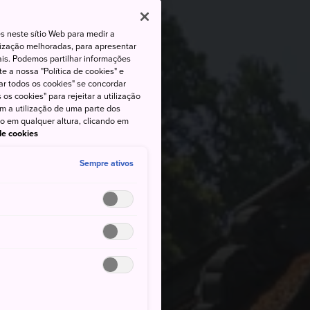
s neste sítio Web para medir a
lização melhoradas, para apresentar
iais. Podemos partilhar informações
e a nossa "Política de cookies" e
ar todos os cookies" se concordar
os cookies" para rejeitar a utilização
om a utilização de uma parte dos
to em qualquer altura, clicando em
 de cookies
Sempre ativos