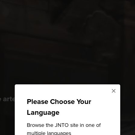
×
de arte e comida
Please Choose Your
Language
Browse the JNTO site in one of
multiple languages