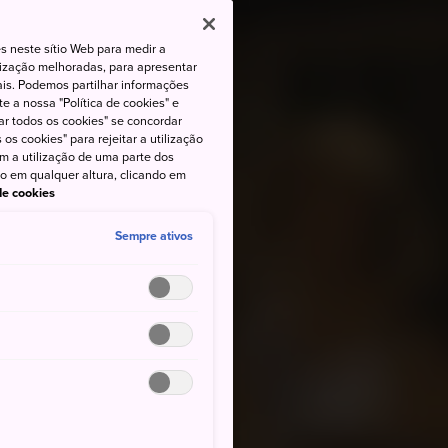
s neste sítio Web para medir a
lização melhoradas, para apresentar
iais. Podemos partilhar informações
e a nossa "Política de cookies" e
ar todos os cookies" se concordar
os cookies" para rejeitar a utilização
om a utilização de uma parte dos
to em qualquer altura, clicando em
 de cookies
Sempre ativos