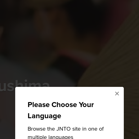
kushima
×
Please Choose Your
Language
Browse the JNTO site in one of
multiple languages