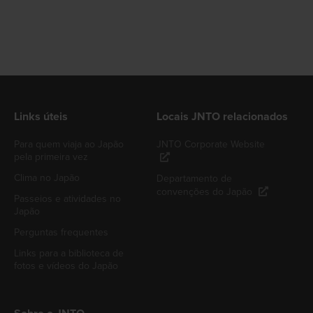
Links úteis
Locais JNTO relacionados
Para quem viaja ao Japão
JNTO Corporate Website
pela primeira vez
Clima no Japão
Departamento de
convenções do Japão
Passeios e atividades no
Japão
Perguntas frequentes
Links para a biblioteca de
fotos e vídeos do Japão