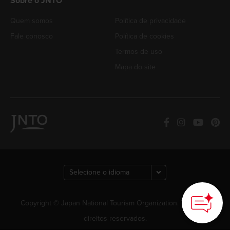
Sobre o JNTO
Quem somos
Política de privacidade
Fale conosco
Política de cookies
Termos de uso
Mapa do site
How can we
help you?
Copyright © Japan National Tourism Organization. Todos os
direitos reservados.