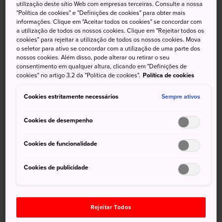
utilização deste sítio Web com empresas terceiras. Consulte a nossa
"Política de cookies" e "Definições de cookies" para obter mais
As cerejeiras tipo salgueiro que florescem em
informações. Clique em "Aceitar todos os cookies" se concordar com
maio
a utilização de todos os nossos cookies. Clique em "Rejeitar todos os
cookies" para rejeitar a utilização de todos os nossos cookies. Mova
As magníficas casas dos samurais, mal tocadas
o seletor para ativo se concordar com a utilização de uma parte dos
pelo tempo
nossos cookies. Além disso, pode alterar ou retirar o seu
consentimento em qualquer altura, clicando em "Definições de
Artesanato elegante de casca de cereja no
cookies" no artigo 3.2 da "Política de cookies".
Política de cookies
bairro comercial
Cookies estritamente necessários
Sempre ativos
Vistas impressionantes a partir do antigo local
do castelo
Cookies de desempenho
Cookies de funcionalidade
Cookies de publicidade
Rejeitar Todos