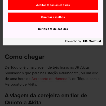
Aceitar todos os cookies
Guardar escolhas
Definições de cookies
Como chegar
De Tóquio, é uma viagem de três horas no JR Akita
Shinkansen que para na Estação Kakunodate, ou um vôo
de uma hora do
Aeroporto de Haneda
de Tóquio para o
Aeroporto de Akita.
A viagem da cerejeira em flor de
Quioto a Akita