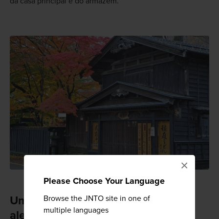
da casa principal e do armazém.
×
Please Choose Your Language
Browse the JNTO site in one of
Um festival de outono com carros
multiple languages
alegóricos enormes