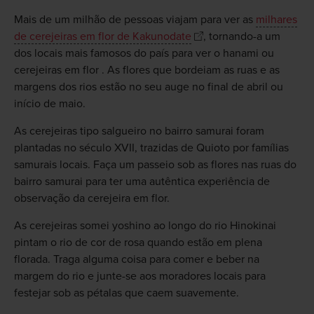
Mais de um milhão de pessoas viajam para ver as
milhares
de cerejeiras em flor de Kakunodate
, tornando-a um
dos locais mais famosos do país para ver o hanami ou
cerejeiras em flor . As flores que bordeiam as ruas e as
margens dos rios estão no seu auge no final de abril ou
início de maio.
As cerejeiras tipo salgueiro no bairro samurai foram
plantadas no século XVII, trazidas de Quioto por famílias
samurais locais. Faça um passeio sob as flores nas ruas do
bairro samurai para ter uma autêntica experiência de
observação da cerejeira em flor.
As cerejeiras somei yoshino ao longo do rio Hinokinai
pintam o rio de cor de rosa quando estão em plena
florada. Traga alguma coisa para comer e beber na
margem do rio e junte-se aos moradores locais para
festejar sob as pétalas que caem suavemente.