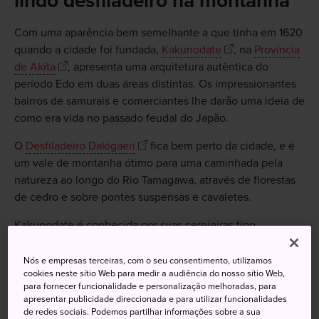
lindo desfiladeiro na montanha
Com uma aparência bem semelhante a que tinha em 1620
quando a cidade foi fundada,
Kakunodate
, na
Província
de Akita
, apresenta uma arquitetura autêntica do
período Edo em duas áreas distintas. Os impressionantes
bairros de samurais e comerciantes lhe darão uma ideia de
como era vida no passado feudal do Japão.
O
Desfiladeiro Dakigaeri
fica bem perto da cidade, e é
um vale de montanha ótimo para uma caminhada pela
natureza ao longo do Rio Tamagawa, através de florestas
de cedro e sobre pontes suspensas e cavaletes.
Kakunodate é conhecida por suas cerejeiras tipo
salgueiro, que florescem na primavera.
Nós e empresas terceiras, com o seu consentimento, utilizamos
cookies neste sítio Web para medir a audiência do nosso sítio Web,
para fornecer funcionalidade e personalização melhoradas, para
apresentar publicidade direccionada e para utilizar funcionalidades
Não perca
de redes sociais. Podemos partilhar informações sobre a sua