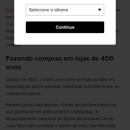
Kakunodate
é linda no outono, e marca a estação com
um festival no início de setembro chamado
Festival de
Kakunodate
, que data de mais de 350 anos. Carros
Continue
alegóricos enormes de sete toneladas são puxados pela
cidade, acompanhados por dançarinos tradicionais e
música.
Fazendo compras em lojas de 400
anos
Datado de 1620, o bairro mercante de Kakunodate era
separado do bairro samurai, refletindo a divisão entre as
classes na época.
Passeie pelas ruas amplas, cheias de prédios históricos
que permanecem praticamente inalterados. A
impressionante estrutura de tijolos do armazém Ando
Jozo Miso estoca missô e molho de soja, que têm sido