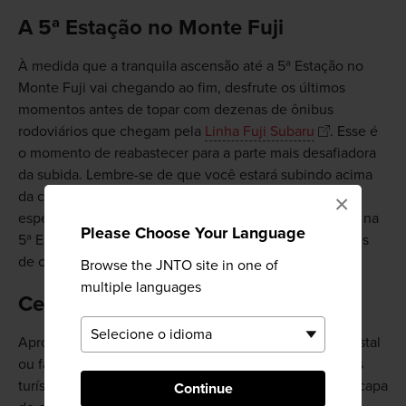
A 5ª Estação no Monte Fuji
À medida que a tranquila ascensão até a 5ª Estação no
Monte Fuji vai chegando ao fim, desfrute os últimos
momentos antes de topar com dezenas de ônibus
rodoviários que chegam pela
Linha Fuji Subaru
. Esse é
o momento de reabastecer para a parte mais desafiadora
da subida. Lembre-se de que você estará subindo acima
da copa das árvores e que vai ficar muito mais frio,
×
especialmente à noite. Há muitos serviços disponíveis na
Please Choose Your Language
5ª Estação, por isso, não deixe de dar uma olhada antes
de continuar a subida ao Monte Fuji.
Browse the JNTO site in one of
multiple languages
Certifique-se de estar preparado
Aproveite esta oportunidade para enviar um cartão postal
ou fazer as últimas perguntas à equipe de informações
turísticas. Certifique-se de estar com roupas quentes, capa
Continue