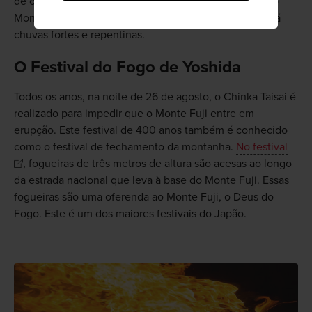
de chuva e um bom par de botas de caminhada, pois o
Monte Fuji torna-se um lugar muito inóspito quando há
chuvas fortes e repentinas.
O Festival do Fogo de Yoshida
Todos os anos, na noite de 26 de agosto, o Chinka Taisai é
realizado para impedir que o Monte Fuji entre em
erupção. Este festival de 400 anos também é conhecido
como o festival de fechamento da montanha.
No festival
, fogueiras de três metros de altura são acesas ao longo
da estrada nacional que leva à base do Monte Fuji. Essas
fogueiras são uma oferenda ao Monte Fuji, o Deus do
Fogo. Este é um dos maiores festivais do Japão.