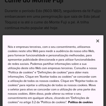
cume do Monte Fuji
Durante o período Edo (1603-1867), seguidores da fé Fujijo
embarcavam em uma peregrinação que saía de Edo (atual
Tóquio) e ia até o cume do Monte Fuji a pé. A trilha
continua muito popular até hoje.
Nós e empresas terceiras, com o seu consentimento, utilizamos
Não perca
cookies neste sítio Web para medir a audiência do nosso sítio Web,
para fornecer funcionalidade e personalização melhoradas, para
apresentar publicidade direccionada e para utilizar funcionalidades
Faça um pernoite no Monte Fuji e suba até o
de redes sociais. Podemos partilhar informações sobre a sua
cume para ver o nascer do sol
utilização deste sítio Web com empresas terceiras. Consulte a nossa
"Política de cookies" e "Definições de cookies" para obter mais
Reserve equipamentos adequados para trekking
informações. Clique em "Aceitar todos os cookies" se concordar com
com a La Mont, que tem uma loja em Kawaguchiko,
a utilização de todos os nossos cookies. Clique em "Rejeitar todos os
cookies" para rejeitar a utilização de todos os nossos cookies. Mova
e os entrega na 5ª Estação, no início da Trilha de
o seletor para ativo se concordar com a utilização de uma parte dos
Yoshida
nossos cookies. Além disso, pode alterar ou retirar o seu
consentimento em qualquer altura, clicando em "Definições de
Durante a temporada de escalada, olhe para o
cookies" no artigo 3.2 da "Política de cookies".
Política de cookies
lado nordeste do Monte Fuji à noite e você verá