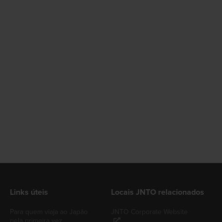
Links úteis
Locais JNTO relacionados
Para quem viaja ao Japão
JNTO Corporate Website
pela primeira vez