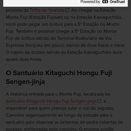
A Estação Monte Fuji (Estação Fujisan) é a estação mais
próxima da
Trilha de Yoshida
. Ao chegar na Estação
Monte Fuji (Estação Fujisan) ou na Estação Kawaguchiko,
você pode pegar um ônibus para a 5ª Estação no Monte
Fuji. Também é possível chegar à 5ª Estação no Monte
Fuji de ônibus saindo do Terminal Rodoviário da Via
Expressa Shinjuku em pouco menos de duas horas e meia.
O trajeto de ônibus saindo da Estação Kawaguchiko dura
quase duas horas.
O Santuário Kitaguchi Hongu Fuji
Sengen-jinja
A histórica entrada para o Monte Fuji, localizada no
Santuário Kitaguchi Hongu Fuji Sengen-jinja
, é
imperdível para quem planeja subir o vulcão sagrado.
Caminhe vagarosamente ao longo da entrada para o
santuário para observar as lanternas de pedra cobertas de
musgos, enfileiradas pelo caminho. O enorme portão