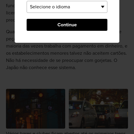
funcionário é dizer "sumimasen!" que significa "com
licença". Depois disso, a única outra palavra que você
precisa saber é como dizer saúde: "kampai!"
Continue
Quando estiver pronto(a) para pagar, dirija-se ao caixa e
peça a conta. O Japão ainda é uma sociedade que na
maioria das vezes trabalha com pagamento em dinheiro, e
os estabelecimentos menores talvez não aceitem cartões.
Não há necessidade de se preocupar com gorjetas. O
Japão não conhece esse sistema.
Vários bares e clubes ficam abertos até os primeiros trens