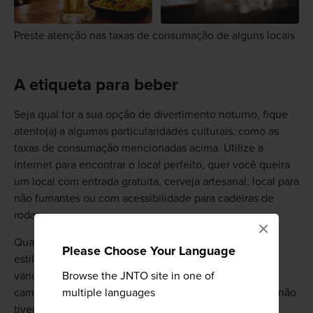
Preste atenção nas taxas de consumação de alguns locais
A etiqueta para beber
Seja qual for a sua opção de divertimento noturno, fique
atento(a) a algumas particularidades culturais, como as
taxas de consumação mencionadas acima. Utilize a
internet para encontrar o local perfeito, quer você queira
um local com entrada gratuita, cerveja artesanal, local para
não fumantes ou com acessibilidade para cadeiras de
rodas.
×
Quando se trata de pedir algo, na maioria dos pubs de
Please Choose Your Language
estilo ocidental você pede e paga no bar. No entanto,
Browse the JNTO site in one of
vários izakaya têm serviço de mesa. Alguns têm
multiple languages
campainhas de mesa para solicitar assistência, mas se não
tiver, a maneira educada de atrair a atenção de um