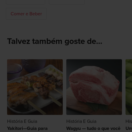
Comer e Beber
Talvez também goste de...
História E Guia
História E Guia
His
Yakitori—Guia para
Wagyu — tudo o que você
Um