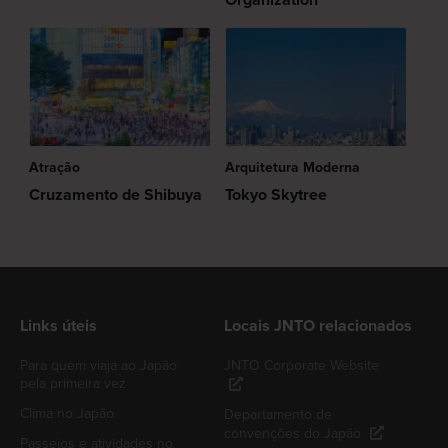
Organization
Atração
Arquitetura Moderna
Cruzamento de Shibuya
Tokyo Skytree
Links úteis
Locais JNTO relacionados
Para quem viaja ao Japão
JNTO Corporate Website
pela primeira vez
Clima no Japão
Departamento de
convenções do Japão
Passeios e atividades no