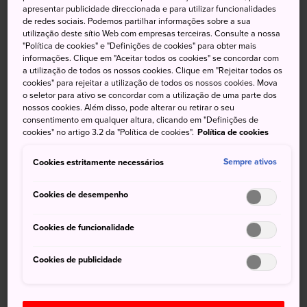
apresentar publicidade direccionada e para utilizar funcionalidades
No entanto, é possível aproveitar a vida noturna do Japão
de redes sociais. Podemos partilhar informações sobre a sua
utilização deste sítio Web com empresas terceiras. Consulte a nossa
sem consumir bebida alcoólica. Por exemplo, é possível se
"Política de cookies" e "Definições de cookies" para obter mais
divertir em um karaokê ou jogar boliche até tarde da noite.
informações. Clique em "Aceitar todos os cookies" se concordar com
Além disso, há cafés de mangá e locais para jogos de
a utilização de todos os nossos cookies. Clique em "Rejeitar todos os
cookies" para rejeitar a utilização de todos os nossos cookies. Mova
fliperama que são também ótimas alternativas aos bares.
o seletor para ativo se concordar com a utilização de uma parte dos
nossos cookies. Além disso, pode alterar ou retirar o seu
consentimento em qualquer altura, clicando em "Definições de
cookies" no artigo 3.2 da "Política de cookies".
Política de cookies
Cookies estritamente necessários
Sempre ativos
Cookies de desempenho
Cookies de funcionalidade
Os izakaya são bares japoneses que servem refeições e
bebidas
Cookies de publicidade
Tudo sobre os izakaya