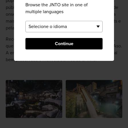
popular cidade de fontes termais que abriga 19 banhos
Browse the JNTO site in one of
públicos. Considerada uma das três melhores regiões de
multiple languages
onsen do país, a experiência nas fontes termais é ainda
mais enriquecedora pela atmosfera divertida dos resorts e
pelas vistas espetaculares do cenário.
Recomenda-se fazer uma visita ao
Kurokawa Onsen
,
Continue
que fica a uma curta viagem do famoso vulcão Monte Aso.
A encantadora cidade revela uma arquitetura tradicional
bem preservada e incríveis banhos ao ar livre.