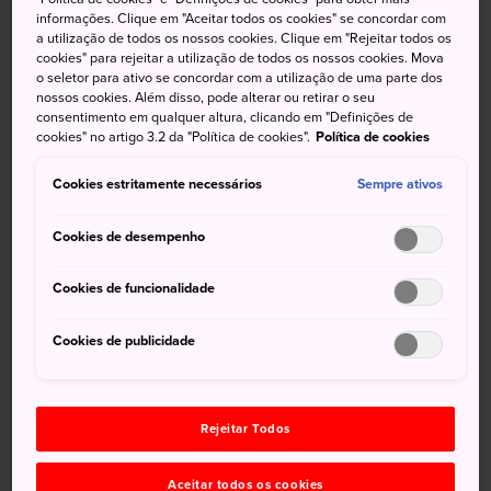
caldos com macarrão ramen e outras confortantes
informações. Clique em "Aceitar todos os cookies" se concordar com
a utilização de todos os nossos cookies. Clique em "Rejeitar todos os
refeições
cookies" para rejeitar a utilização de todos os nossos cookies. Mova
o seletor para ativo se concordar com a utilização de uma parte dos
nossos cookies. Além disso, pode alterar ou retirar o seu
consentimento em qualquer altura, clicando em "Definições de
cookies" no artigo 3.2 da "Política de cookies".
Política de cookies
Onde esquiar no Japão
Cookies estritamente necessários
Sempre ativos
Como um país densamente montanhoso, o Japão possui
muitos picos próprios para a prática de esportes de neve.
Cookies de desempenho
Seja qual for o seu destino no Japão, o inverno traz muita
neve às montanhas da região, e com ela muitos
Cookies de funcionalidade
aficionados ao esqui e snowboard.
Cookies de publicidade
A maioria dos viajantes baseados em Tóquio se dirige a
Nagano(/destinations/hokuriku-shinetsu/nagano/),
localizado nas proximidades, pelas suas excelentes
instalações de esqui e conveniente
Rejeitar Todos
acessibilidade.
Hakuba
é uma escolha popular entre
vários outros resorts da área.
Aceitar todos os cookies