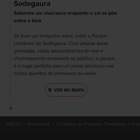
Sodegaura
Saboreie um churrasco enquanto o sol se põe
sobre a baía
Se tiver um tempinho extra, visite o Parque
Litorâneo de Sodegaura. Com amplas áreas
gramadas, vistas deslumbrantes do mar e
churrasqueiras acessíveis ao público, o parque
é o lugar perfeito para um jantar pitoresco nas
noites quentes de primavera ou verão.
VER NO MAPA
INÍCIO
Itinerários
Conheça os Parques Temáticos e Fa