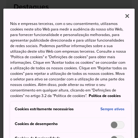
Destaques
Nós e empresas terceiras, com o seu consentimento, utilizamos
Encontre a vida marítima no Kamogawa
cookies neste sítio Web para medir a audiência do nosso sítio Web,
Seaworld
para fornecer funcionalidade e personalização melhoradas, para
apresentar publicidade direccionada e para utilizar funcionalidades
Admire as vistas a partir do topo do Monte
de redes sociais. Podemos partilhar informações sobre a sua
utilização deste sítio Web com empresas terceiras. Consulte a nossa
Nokogiri
"Política de cookies" e "Definições de cookies" para obter mais
informações. Clique em "Aceitar todos os cookies" se concordar com
Apanhe frutas na Vila Alemã de Tóquio
a utilização de todos os nossos cookies. Clique em "Rejeitar todos os
cookies" para rejeitar a utilização de todos os nossos cookies. Mova
o seletor para ativo se concordar com a utilização de uma parte dos
nossos cookies. Além disso, pode alterar ou retirar o seu
consentimento em qualquer altura, clicando em "Definições de
Como chegar
cookies" no artigo 3.2 da "Política de cookies".
Política de cookies
Cookies estritamente necessários
Sempre ativos
De Tóquio:
cerca de 2 horas
Cookies de desempenho