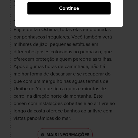
uma rede de trilhas interligadas que levam ao
Templo Nihonji, e outras que oferecem vistas
Continue
surpreendentes de toda a Baía de Tóquio, da
Tokyo Skytree, da Península de Miura, do Monte
Fuji e de Izu Oshima, todas elas emolduradas
por penhascos irregulares. Você também verá
milhares de jizo, pequenas estátuas em
diferentes poses colocadas no penhasco, que
oferecem proteção a quem percorre as trilhas.
Após algumas horas de caminhada, não há
melhor forma de descansar e se recuperar do
que com um mergulho nas águas termais de
Umibe no Yu, que fica a quinze minutos de
carro, na direção norte da montanha. Este
onsen com instalações cobertas e ao ar livre ao
longo da costa oferece banhos ao ar livre com
vistas panorâmicas do mar.
MAIS INFORMAÇÕES