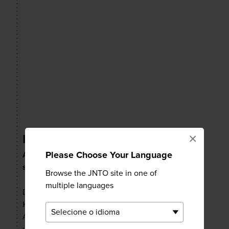
×
Monte Nokogiri
Please Choose Your Language
Aprecie as vistas da montanha "dente de
serra"
Browse the JNTO site in one of
multiple languages
Do outro lado da península, saindo do
Kamogawa Seaworld, está o
Monte Nokogiri
.
A montanha de 330 metros de altura oferece