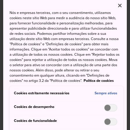
Nós e empresas terceiras, com o seu consentimento, utilizamos
cookies neste sítio Web para medir a audiência do nosso sítio Web,
para fornecer funcionalidade e personalização melhoradas, para
apresentar publicidade direccionada e para utilizar funcionalidades
de redes sociais. Podemos partilhar informações sobre a sua
간사이 국제공항 여객터미널이 운행 재개됨에 따라 간사이
utilização deste sítio Web com empresas terceiras. Consulte a nossa
"Política de cookies" e "Definições de cookies" para obter mais
지역 관광을 활성화하기 위해 9월 21일부터 “Welcome!
informações. Clique em "Aceitar todos os cookies" se concordar com
KANSAI, Japan” 캠페인을 실시합니다. 기간은 한국 추석
a utilização de todos os nossos cookies. Clique em "Rejeitar todos os
연휴(9월23일～25일) 및 중국 국경절 (10월1일～7일)을 포
cookies" para rejeitar a utilização de todos os nossos cookies. Mova
o seletor para ativo se concordar com a utilização de uma parte dos
함한 약 1개월 가량입니다.
nossos cookies. Além disso, pode alterar ou retirar o seu
관계 단체 및 시설 사업자의 협력을 얻어 다채로운 서비스
consentimento em qualquer altura, clicando em "Definições de
와 할인 상품을 준비하고 외국인 여행객 여러분의 간사이
cookies" no artigo 3.2 da "Política de cookies".
Política de cookies
지역 방문을 기다리겠습니다.
Cookies estritamente necessários
Sempre ativos
간사이 인바운드 관광 리바이벌 플랜
Cookies de desempenho
주요 내용
Cookies de funcionalidade
정보 제공