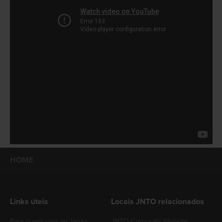
HOME
Links úteis
Locais JNTO relacionados
Para quem viaja ao Japão
JNTO Corporate Website