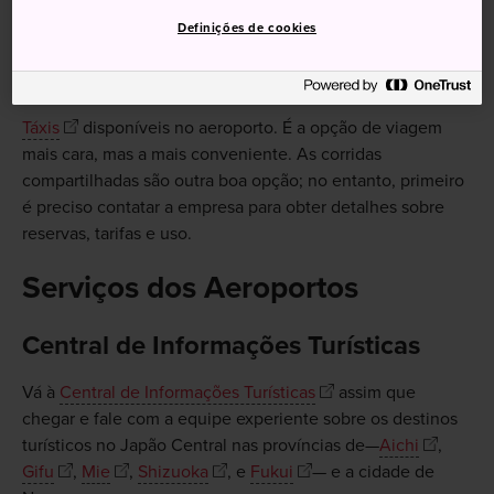
bagagem, esta pode ser uma opção muito conveniente e
tranquila.
Definições de cookies
Táxi
Táxis
disponíveis no aeroporto. É a opção de viagem
mais cara, mas a mais conveniente. As corridas
compartilhadas são outra boa opção; no entanto, primeiro
é preciso contatar a empresa para obter detalhes sobre
reservas, tarifas e uso.
Serviços dos Aeroportos
Central de Informações Turísticas
Vá à
Central de Informações Turísticas
assim que
chegar e fale com a equipe experiente sobre os destinos
turísticos no Japão Central nas províncias de—
Aichi
,
Gifu
,
Mie
,
Shizuoka
, e
Fukui
— e a cidade de