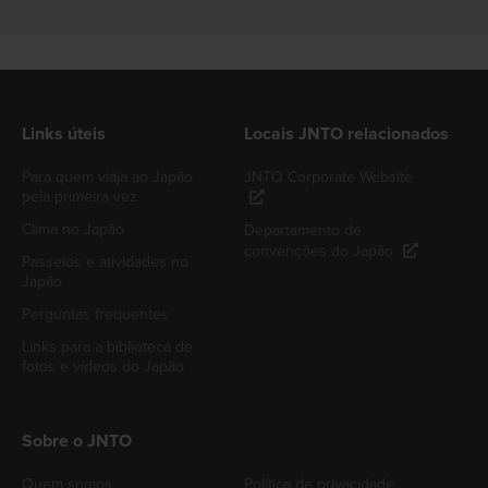
Links úteis
Locais JNTO relacionados
Para quem viaja ao Japão
JNTO Corporate Website
pela primeira vez
Clima no Japão
Departamento de
convenções do Japão
Passeios e atividades no
Japão
Perguntas frequentes
Links para a biblioteca de
fotos e vídeos do Japão
Sobre o JNTO
Quem somos
Política de privacidade