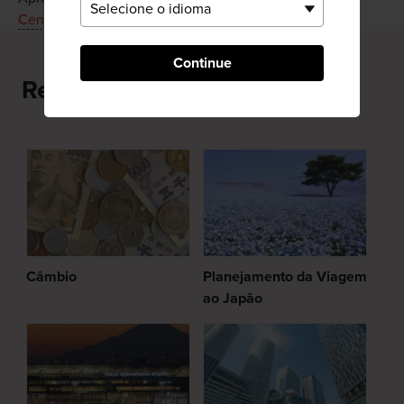
Centrair
e informe a todos sobre a sua chegada.
Continue
Recomendado para você
Câmbio
Planejamento da Viagem
ao Japão