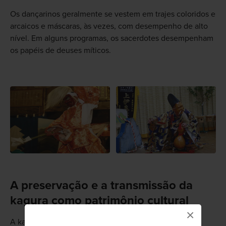
Os dançarinos geralmente se vestem em trajes coloridos e
arcaicos e máscaras, às vezes, com desempenho de alto
nível. Em alguns programas, os sacerdotes desempenham
os papéis de deuses míticos.
A preservação e a transmissão da
kagura como patrimônio cultural
×
A kagura tem sido uma importante forma de