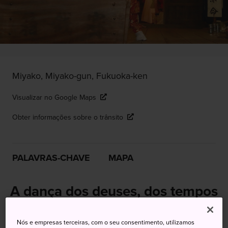
Miyako, Miyako-gun, Fukuoka-ken
Visualizar no Google Maps
Obter informações sobre o trânsito
PALAVRAS-CHAVE
MAPA
A dança dos deuses, dos tempos
antigos ao presente
Nós e empresas terceiras, com o seu consentimento, utilizamos