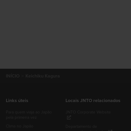
INÍCIO
Keichiku Kagura
Links úteis
Locais JNTO relacionados
Para quem viaja ao Japão
JNTO Corporate Website
pela primeira vez
Clima no Japão
Departamento de