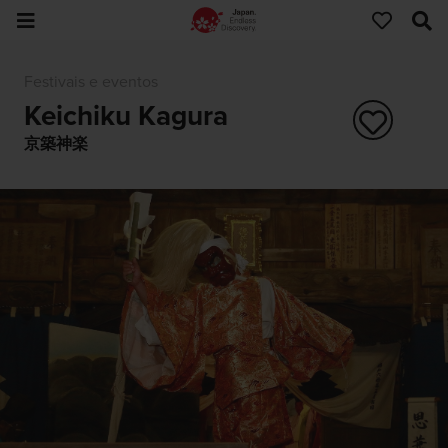
Festivais e eventos
Keichiku Kagura
京築神楽