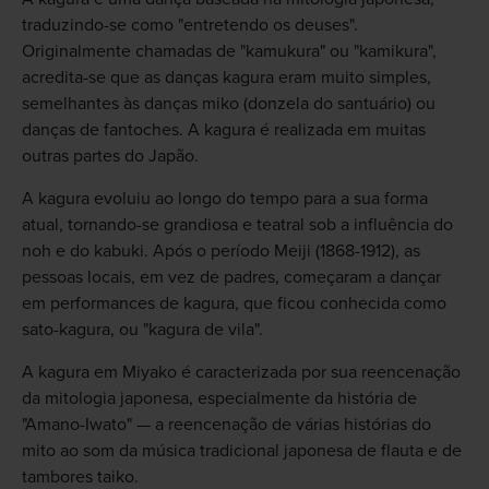
traduzindo-se como "entretendo os deuses".
Originalmente chamadas de "kamukura" ou "kamikura",
acredita-se que as danças kagura eram muito simples,
semelhantes às danças miko (donzela do santuário) ou
danças de fantoches. A kagura é realizada em muitas
outras partes do Japão.
A kagura evoluiu ao longo do tempo para a sua forma
atual, tornando-se grandiosa e teatral sob a influência do
noh e do kabuki. Após o período Meiji (1868-1912), as
pessoas locais, em vez de padres, começaram a dançar
em performances de kagura, que ficou conhecida como
sato-kagura, ou "kagura de vila".
A kagura em Miyako é caracterizada por sua reencenação
da mitologia japonesa, especialmente da história de
"Amano-Iwato" — a reencenação de várias histórias do
mito ao som da música tradicional japonesa de flauta e de
tambores taiko.