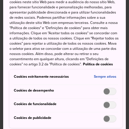
A cidade de Miyako, um dos municípios do distrito de
cookies neste sítio Web para medir a audiência do nosso sítio Web,
para fornecer funcionalidade e personalização melhoradas, para
Keichiku, a uma hora ao sul de Kitakyushu, é dedicada à
apresentar publicidade direccionada e para utilizar funcionalidades
preservação da kagura. Essa antiga forma de música e
de redes sociais. Podemos partilhar informações sobre a sua
dança xintoístas tem sido transmitida por séculos pelas
utilização deste sítio Web com empresas terceiras. Consulte a nossa
"Política de cookies" e "Definições de cookies" para obter mais
pessoas que vivem e trabalham na cidade para agradecer
informações. Clique em "Aceitar todos os cookies" se concordar com
aos deuses guardiões locais e para pedir uma boa
a utilização de todos os nossos cookies. Clique em "Rejeitar todos os
colheita.
cookies" para rejeitar a utilização de todos os nossos cookies. Mova
o seletor para ativo se concordar com a utilização de uma parte dos
nossos cookies. Além disso, pode alterar ou retirar o seu
Todos os anos, do final de abril ao início de maio,
consentimento em qualquer altura, clicando em "Definições de
acontece em Miyako um festival (muitas vezes chamado
cookies" no artigo 3.2 da "Política de cookies".
Política de cookies
de "Shinkosai") acompanhado de oferendas de kagura
para rezar pela paz da comunidade e por uma boa
Cookies estritamente necessários
Sempre ativos
colheita. A kagura realizada durante o festival é exclusiva
da área. É uma ocasião alegre para os frequentadores do
Cookies de desempenho
festival participarem e se conectarem com as antigas
tradições da região.
Cookies de funcionalidade
Cookies de publicidade