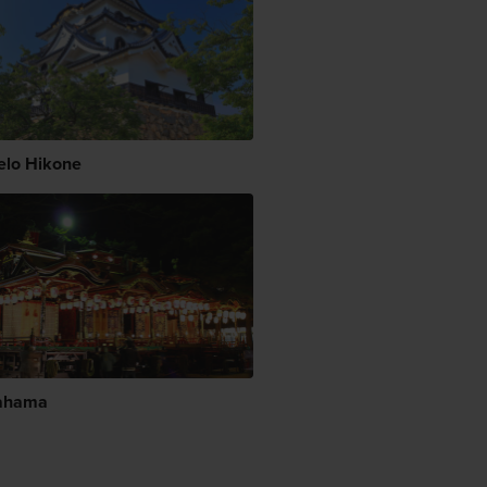
elo Hikone
ahama