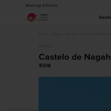
Meetings & Events
Desti
Kansai
Shiga
Hikone
Castelo de Nagaha
História
Castelo de Naga
長浜城