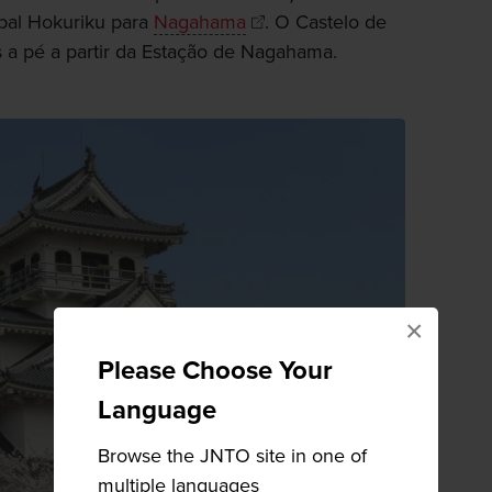
ipal Hokuriku para
Nagahama
. O Castelo de
 a pé a partir da Estação de Nagahama.
×
Please Choose Your
Language
Browse the JNTO site in one of
multiple languages