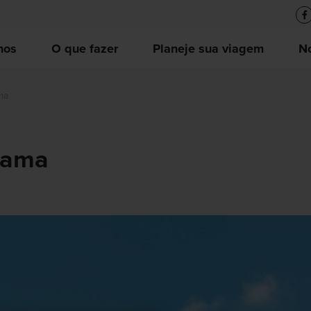
nos
O que fazer
Planeje sua viagem
No
ma
hama