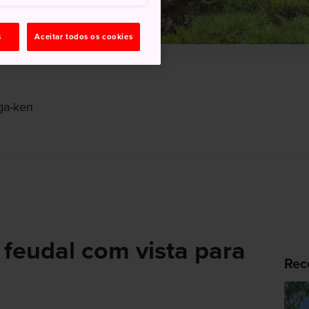
s
Aceitar todos os cookies
ga-ken
 feudal com vista para
Rec