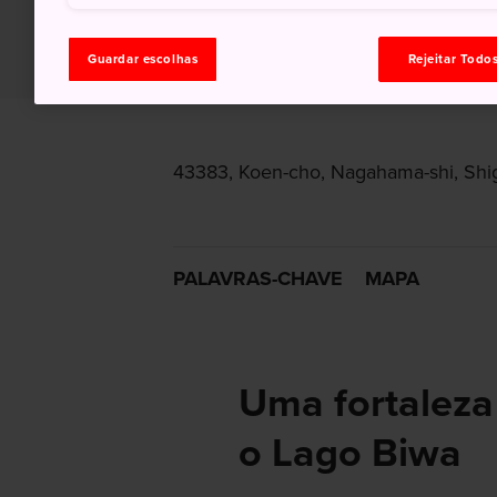
Guardar escolhas
Rejeitar Todo
43383, Koen-cho, Nagahama-shi, Shi
PALAVRAS-CHAVE
MAPA
Uma fortaleza
o Lago Biwa