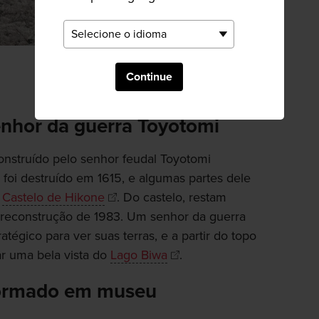
Continue
enhor da guerra Toyotomi
nstruído pelo senhor feudal Toyotomi
foi destruído em 1615, e algumas partes dele
o
Castelo de Hikone
. Do castelo, restam
 reconstrução de 1983. Um senhor da guerra
tégico para ver suas terras, e a partir do topo
r uma bela vista do
Lago Biwa
.
formado em museu