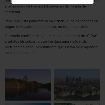
um local costumeiramente preferido na primavera durante
a temporada de hanami (observação da florada da
cerejeira).
Para uma vista panorâmica da cidade, suba as escadas ou
pegue o elevador até o mirante, no topo do castelo.
O castelo também abriga um museu com mais de 10.000
artefatos históricos, o que lhe dará uma visão mais
profunda do papel proeminente que Osaka desempenhou
na história do Japão.