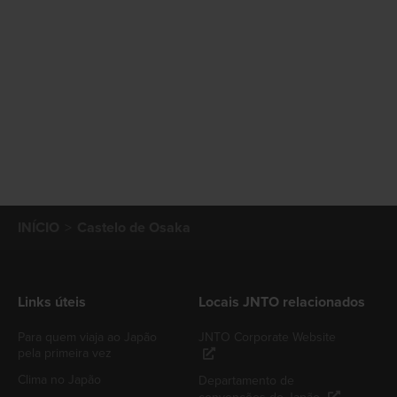
INÍCIO
Castelo de Osaka
Links úteis
Locais JNTO relacionados
Para quem viaja ao Japão
JNTO Corporate Website
pela primeira vez
Clima no Japão
Departamento de