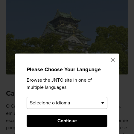
×
Please Choose Your Language
Browse the JNTO site in one of
multiple languages
Caminhe pelos pátios
O Castelo de Osaka está situado no alto de uma colina,
em uma altitude maior do que a de tantos edifícios de
escritórios contemporâneos. Ele é cercado por um enorme
Continue
parque, com agradáveis áreas de piquenique, tornando-se