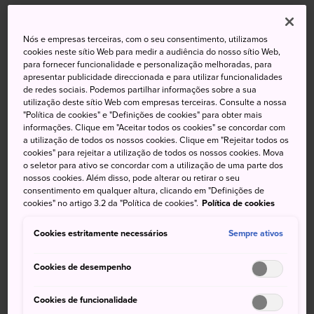
O Castelo de Osaka é, sem dúvida, o marco mais
proeminente de Osaka e é testemunha das sangrentas
Nós e empresas terceiras, com o seu consentimento, utilizamos
cookies neste sítio Web para medir a audiência do nosso sítio Web,
lutas de poder que levaram à fundação da era Edo, em
para fornecer funcionalidade e personalização melhoradas, para
1603. Enquanto sua história data de 1583, a sua principal
apresentar publicidade direccionada e para utilizar funcionalidades
torre, que é o ícone do castelo, só foi reconstruída em
de redes sociais. Podemos partilhar informações sobre a sua
utilização deste sítio Web com empresas terceiras. Consulte a nossa
1931.
"Política de cookies" e "Definições de cookies" para obter mais
informações. Clique em "Aceitar todos os cookies" se concordar com
Hoje, o museu de história ao lado do castelo documenta
a utilização de todos os nossos cookies. Clique em "Rejeitar todos os
sua rica história, enquanto o parque e o espaço verde nos
cookies" para rejeitar a utilização de todos os nossos cookies. Mova
arredores são perfeitos para correr, andar de bicicleta e
o seletor para ativo se concordar com a utilização de uma parte dos
nossos cookies. Além disso, pode alterar ou retirar o seu
relaxar.
consentimento em qualquer altura, clicando em "Definições de
cookies" no artigo 3.2 da "Política de cookies".
Política de cookies
Cookies estritamente necessários
Sempre ativos
Não perca
Cookies de desempenho
Aprecie a vista do Castelo de Osaka a partir do
Cookies de funcionalidade
requintado Jardim Nishinomaru