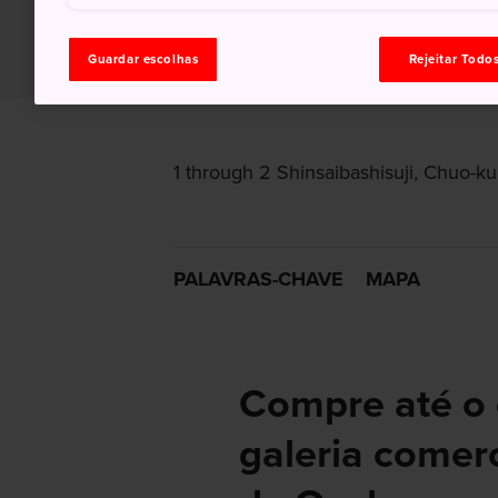
Guardar escolhas
Rejeitar Todo
1 through 2 Shinsaibashisuji, Chuo-ku
PALAVRAS-CHAVE
MAPA
Compre até o 
galeria comer