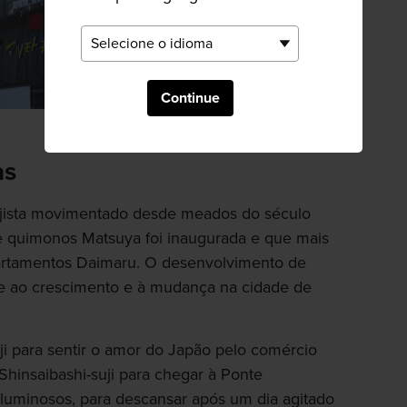
Continue
as
ejista movimentado desde meados do século
de quimonos Matsuya foi inaugurada e que mais
partamentos Daimaru. O desenvolvimento de
te ao crescimento e à mudança na cidade de
ji para sentir o amor do Japão pelo comércio
a Shinsaibashi-suji para chegar à Ponte
 luminosos, para descansar após um dia agitado