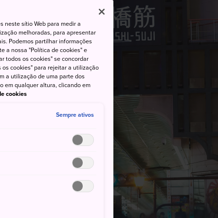
s neste sítio Web para medir a
lização melhoradas, para apresentar
iais. Podemos partilhar informações
e a nossa "Política de cookies" e
ar todos os cookies" se concordar
os cookies" para rejeitar a utilização
om a utilização de uma parte dos
to em qualquer altura, clicando em
 de cookies
Sempre ativos