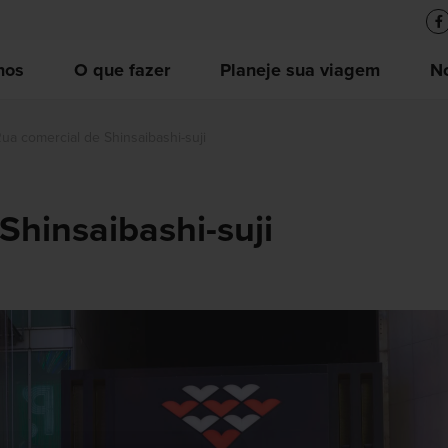
nos
O que fazer
Planeje sua viagem
No
ua comercial de Shinsaibashi-suji
Shinsaibashi-suji