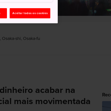
s
Aceitar todos os cookies
, Osaka-shi, Osaka-fu
dinheiro acabar na
Rec
cial mais movimentada