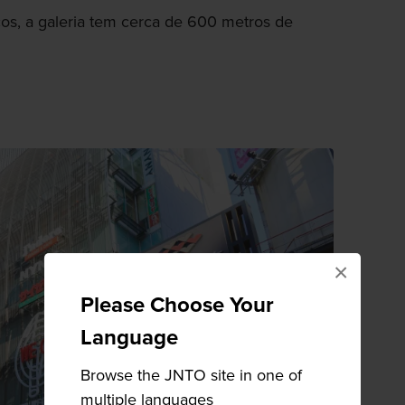
cos, a galeria tem cerca de 600 metros de
×
Please Choose Your
Language
Browse the JNTO site in one of
multiple languages