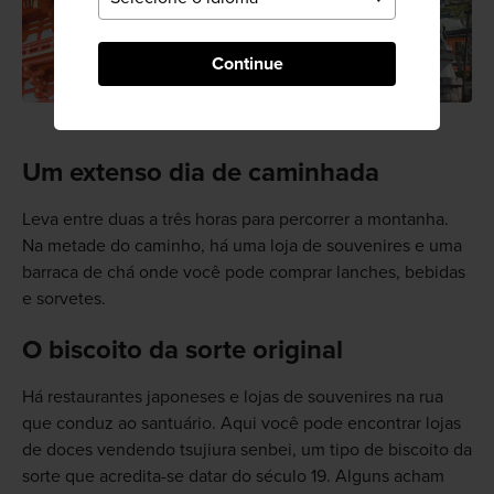
Continue
Um extenso dia de caminhada
Leva entre duas a três horas para percorrer a montanha.
Na metade do caminho, há uma loja de souvenires e uma
barraca de chá onde você pode comprar lanches, bebidas
e sorvetes.
O biscoito da sorte original
Há restaurantes japoneses e lojas de souvenires na rua
que conduz ao santuário. Aqui você pode encontrar lojas
de doces vendendo tsujiura senbei, um tipo de biscoito da
sorte que acredita-se datar do século 19. Alguns acham