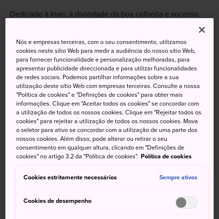
Dedicado à Inari, a divindade da boa colheita e sucesso
nos negócios, Fushimi Inari Taisha é o chefe de todos os
santuários Inari no Japão. O corredor aparentemente
Nós e empresas terceiras, com o seu consentimento, utilizamos
interminável de portais torii alaranjados vibrantes que
cookies neste sítio Web para medir a audiência do nosso sítio Web,
para fornecer funcionalidade e personalização melhoradas, para
ladeiam o caminho até o Monte Inari constitui um cenário
apresentar publicidade direccionada e para utilizar funcionalidades
impressionante e uma das imagens mais famosas do
de redes sociais. Podemos partilhar informações sobre a sua
Japão.
utilização deste sítio Web com empresas terceiras. Consulte a nossa
"Política de cookies" e "Definições de cookies" para obter mais
informações. Clique em "Aceitar todos os cookies" se concordar com
a utilização de todos os nossos cookies. Clique em "Rejeitar todos os
cookies" para rejeitar a utilização de todos os nossos cookies. Mova
o seletor para ativo se concordar com a utilização de uma parte dos
nossos cookies. Além disso, pode alterar ou retirar o seu
consentimento em qualquer altura, clicando em "Definições de
cookies" no artigo 3.2 da "Política de cookies".
Política de cookies
Cookies estritamente necessários
Sempre ativos
Cookies de desempenho