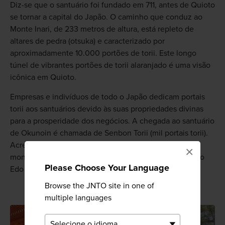
Diz-se que o santuário foi fundado em 711, antes de Quioto
se tornar a capital do Japão. O caminho que conduz ao
Monte Inari, de 233 metros de altura, está repleto de
altares de pedra (otsuka) e caracterizado por
aproximadamente 10.000 portões de torii. Este longo
túnel de vibrantes portões de torii alaranjado é uma visão
icônica em Quioto.
Empresas e indivíduos de todo o Japão dedicam portais
torii aos santuários devido às suas propriedades divinas
para a prosperidade dos negócios. A chegada ao santuário
de Okunoin é chamada de Senbon Torii (mil portais torii).
Acredita-se que existam até 10.000 torii em toda a
×
montanha. Alguns dos torii foram dedicados no período
Please Choose Your Language
Edo (1603-1867).
Browse the JNTO site in one of
multiple languages