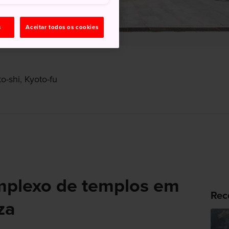
s
Aceitar todos os cookies
o-shi, Kyoto-fu
plexo de templos em
Rec
za