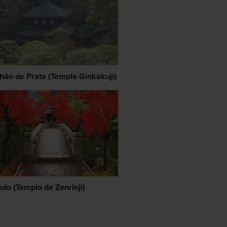
lhão de Prata (Templo Ginkakuji)
ndo (Templo de Zenrinji)