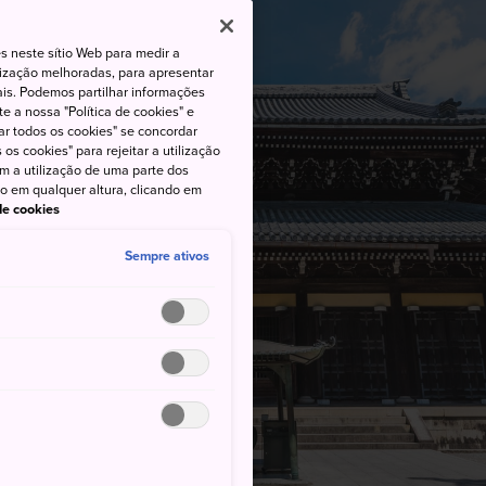
s neste sítio Web para medir a
lização melhoradas, para apresentar
iais. Podemos partilhar informações
e a nossa "Política de cookies" e
ar todos os cookies" se concordar
os cookies" para rejeitar a utilização
om a utilização de uma parte dos
to em qualquer altura, clicando em
 de cookies
Sempre ativos