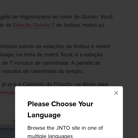
região de Higashiyama ao norte de Quioto. Você
tir da
Estação Quioto
de ônibus, metrô ou
minhada saindo da estações de ônibus e metrô
Keage, na linha de metrô Tozai, é a estação
a de 7 minutos de caminhada. A parada de
10 minutos de caminhada do templo.
já que o Caminho do Filósofo vai direto para
×
inkakuji
, também conhecido como o
Please Choose Your
Language
Browse the JNTO site in one of
multiple languages