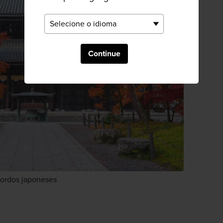
Continue
bordos japoneses