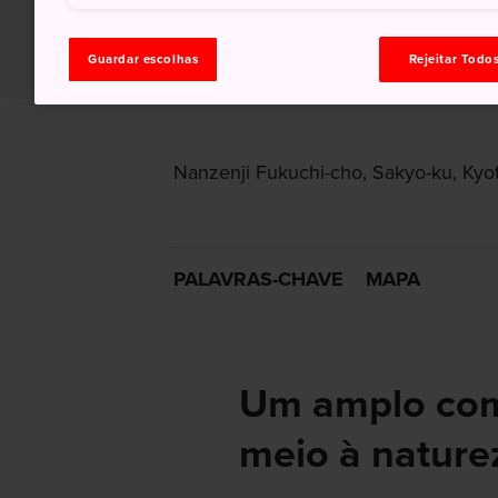
Guardar escolhas
Rejeitar Todo
Nanzenji Fukuchi-cho, Sakyo-ku, Kyot
PALAVRAS-CHAVE
MAPA
Um amplo com
meio à nature