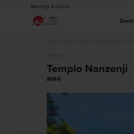
Meetings & Events
Desti
Kansai
Quioto
Gion e Higashiyama
Templ
História
Templo Nanzenji
南禅寺