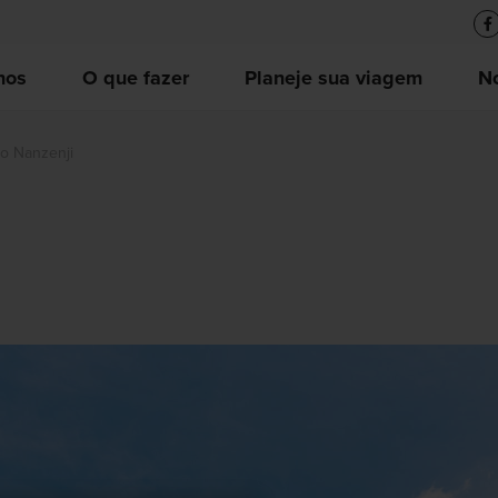
nos
O que fazer
Planeje sua viagem
No
o Nanzenji