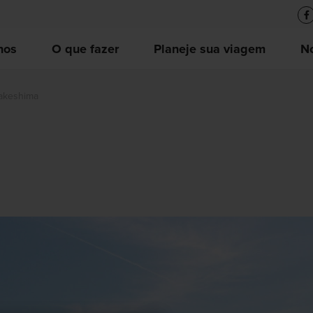
nos
O que fazer
Planeje sua viagem
No
akeshima