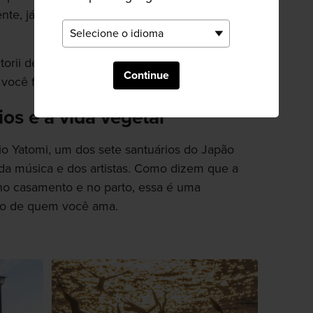
nte, já que dizem que a ponte traz boa sorte
orii de pedra - o único lugar no Japão onde
Continue
 você finalmente chega à bela ilha.
ios e a vida vegetal
rio Yatomi, um dos sete santuários do Japão
da música e dos artistas. Como dizem que a
 no casamento e no parto, essa é uma
ão de quem você ama.