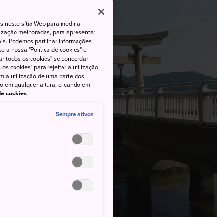
s neste sítio Web para medir a
lização melhoradas, para apresentar
iais. Podemos partilhar informações
e a nossa "Política de cookies" e
ar todos os cookies" se concordar
os cookies" para rejeitar a utilização
om a utilização de uma parte dos
to em qualquer altura, clicando em
 de cookies
Sempre ativos