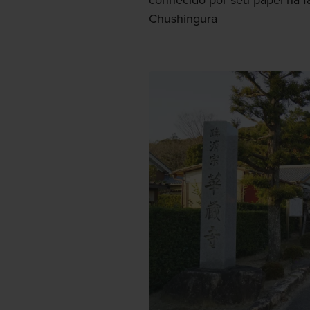
conhecido por seu papel na 
Chushingura