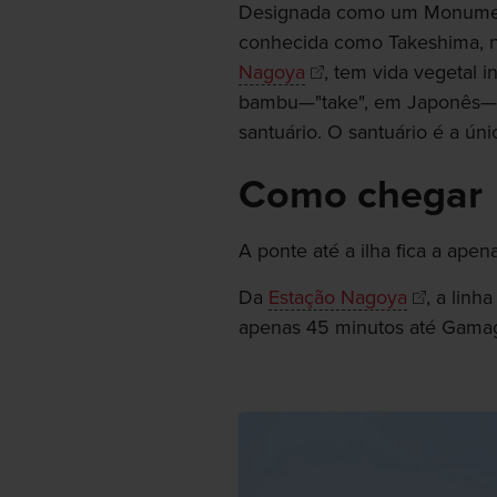
Designada como um Monumento
conhecida como Takeshima, 
Nagoya
, tem vida vegetal
bambu—"take", em Japonês—d
santuário. O santuário é a úni
Como chegar
A ponte até a ilha fica a ape
Da
Estação Nagoya
, a linh
apenas 45 minutos até Gamag