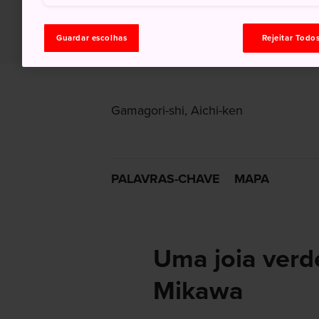
Guardar escolhas
Rejeitar Todo
Gamagori-shi, Aichi-ken
PALAVRAS-CHAVE
MAPA
Uma joia verde
Mikawa