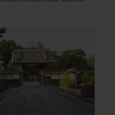
famosa peça bunraku e Kabuki, Kanadehon