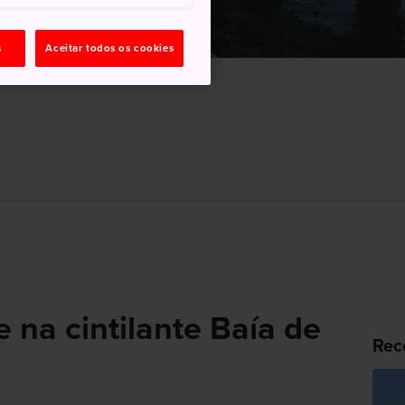
s
Aceitar todos os cookies
 na cintilante Baía de
Rec