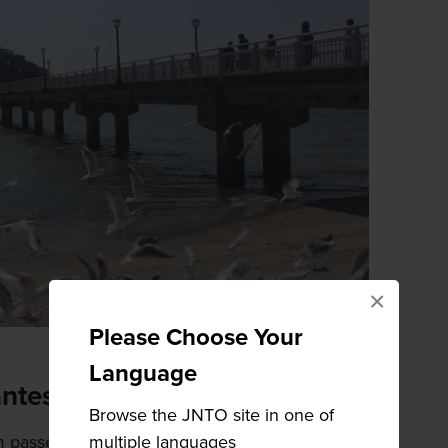
×
Please Choose Your
Language
ntes, artistas e todo o mundo
Browse the JNTO site in one of
multiple languages
m passeio de mãos dadas ao longo da ponte