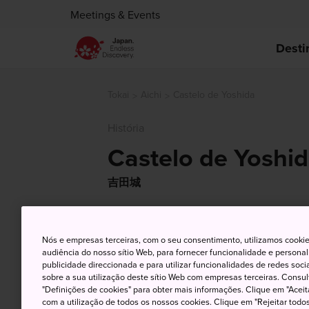
Meetings & Events
Desti
Tokai
Aichi
Castelo de Yoshida
História
Castelo de Yoshi
吉田城
Nós e empresas terceiras, com o seu consentimento, utilizamos cookie
audiência do nosso sítio Web, para fornecer funcionalidade e persona
publicidade direccionada e para utilizar funcionalidades de redes soc
sobre a sua utilização deste sítio Web com empresas terceiras. Consult
"Definições de cookies" para obter mais informações. Clique em "Aceit
com a utilização de todos os nossos cookies. Clique em "Rejeitar todos 