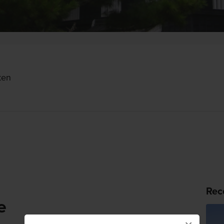
ken
Rec
e