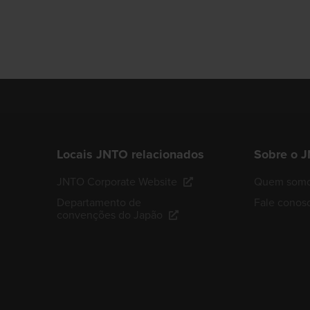
Locais JNTO relacionados
Sobre o 
JNTO Corporate Website
Quem som
Departamento de
Fale conos
convenções do Japão