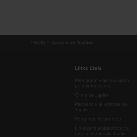
INÍCIO
Castelo de Yoshida
Links úteis
Para quem viaja ao Japão
pela primeira vez
Clima no Japão
Passeios e atividades no
Japão
Perguntas frequentes
Links para a biblioteca de
fotos e vídeos do Japão