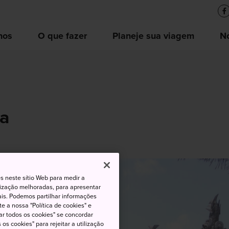
nos
O que fazer
Planeje sua viagem
No
da
s neste sítio Web para medir a
lização melhoradas, para apresentar
iais. Podemos partilhar informações
e a nossa "Política de cookies" e
ar todos os cookies" se concordar
os cookies" para rejeitar a utilização