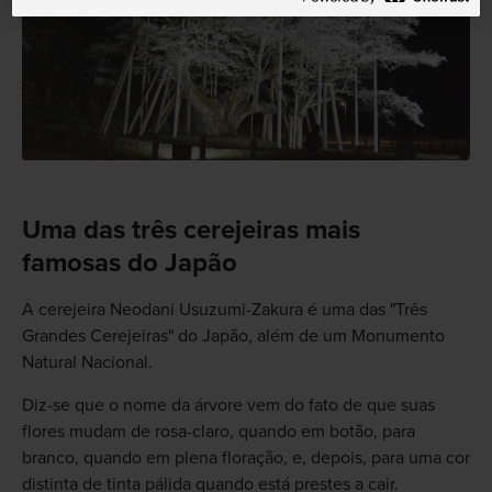
Uma das três cerejeiras mais
famosas do Japão
A cerejeira Neodani Usuzumi-Zakura é uma das "Três
Grandes Cerejeiras" do Japão, além de um Monumento
Natural Nacional.
Diz-se que o nome da árvore vem do fato de que suas
flores mudam de rosa-claro, quando em botão, para
branco, quando em plena floração, e, depois, para uma cor
distinta de tinta pálida quando está prestes a cair.