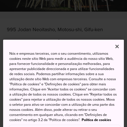
995 Jodan Neoitasho, Motosu-shi, Gifu-ken
Visualizar no Google Maps
Obter informações sobre o trânsito
Nós e empresas terceiras, com o seu consentimento, utilizamos
cookies neste sítio Web para medir a audiência do nosso sítio Web,
para fornecer funcionalidade e personalização melhoradas, para
apresentar publicidade direccionada e para utilizar funcionalidades
de redes sociais. Podemos partilhar informações sobre a sua
PALAVRAS-CHAVE
MAPA
utilização deste sítio Web com empresas terceiras. Consulte a nossa
"Política de cookies" e "Definições de cookies" para obter mais
informações. Clique em "Aceitar todos os cookies" se concordar com
Uma cerejeira com mais de 15
a utilização de todos os nossos cookies. Clique em "Rejeitar todos os
cookies" para rejeitar a utilização de todos os nossos cookies. Mova
séculos de idade
o seletor para ativo se concordar com a utilização de uma parte dos
nossos cookies. Além disso, pode alterar ou retirar o seu
consentimento em qualquer altura, clicando em "Definições de
O Parque Uzusumi é o lar da Neodani Usuzumi-Zakura, de
cookies" no artigo 3.2 da "Política de cookies".
Política de cookies
1.500 anos, uma cerejeira que sobreviveu a muitos