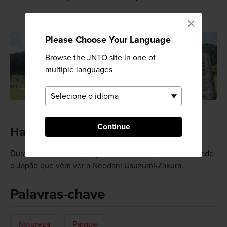
×
Please Choose Your Language
Browse the JNTO site in one of
multiple languages
Continue
Hanami
Durante a florada, o parque fica cheio de pessoas de todo
o Japão que vêm ver a Neodani Usuzumi-Zakura.
Palavras-chave
Natureza
Parque