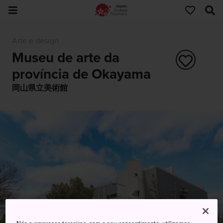
Arte e design
Museu de arte da
província de Okayama
岡山県立美術館