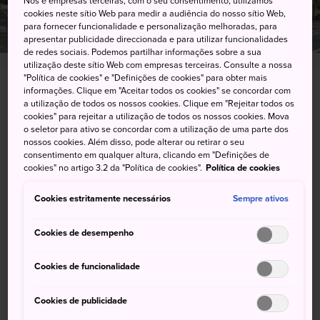
Nós e empresas terceiras, com o seu consentimento, utilizamos
cookies neste sítio Web para medir a audiência do nosso sítio Web,
para fornecer funcionalidade e personalização melhoradas, para
apresentar publicidade direccionada e para utilizar funcionalidades
de redes sociais. Podemos partilhar informações sobre a sua
utilização deste sítio Web com empresas terceiras. Consulte a nossa
"Política de cookies" e "Definições de cookies" para obter mais
informações. Clique em "Aceitar todos os cookies" se concordar com
8-48 Tenjin-cho, Kita-ku, Okayama-shi, Okayama-
a utilização de todos os nossos cookies. Clique em "Rejeitar todos os
ken
cookies" para rejeitar a utilização de todos os nossos cookies. Mova
o seletor para ativo se concordar com a utilização de uma parte dos
nossos cookies. Além disso, pode alterar ou retirar o seu
Visualizar no Google Maps
consentimento em qualquer altura, clicando em "Definições de
cookies" no artigo 3.2 da "Política de cookies".
Política de cookies
Obter informações sobre o trânsito
Cookies estritamente necessários
Sempre ativos
PALAVRAS-CHAVE
MAPA
Cookies de desempenho
Cookies de funcionalidade
Palavras-chave
Cookies de publicidade