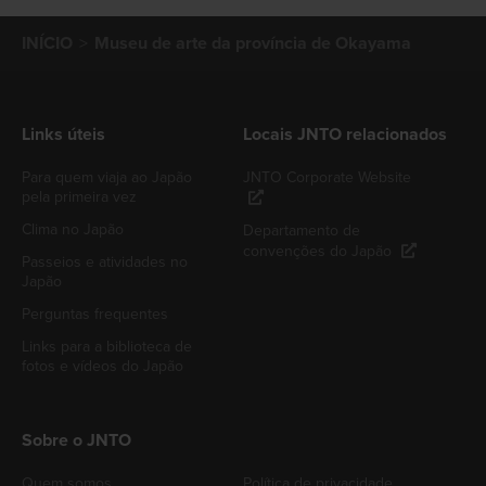
INÍCIO
Museu de arte da província de Okayama
Links úteis
Locais JNTO relacionados
Para quem viaja ao Japão
JNTO Corporate Website
pela primeira vez
Clima no Japão
Departamento de
convenções do Japão
Passeios e atividades no
Japão
Perguntas frequentes
Links para a biblioteca de
fotos e vídeos do Japão
Sobre o JNTO
Quem somos
Política de privacidade