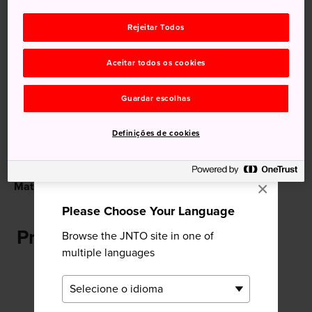
Rejeitar Todos
Recomendado para você
Aceitar todos os cookies
Guardar escolhas
Definições de cookies
Pinheiral Miho-no-
Os 30 melhores locais para
×
Matsubara
ver o Monte Fuji
Please Choose Your Language
Próximo Praia de Miho
Browse the JNTO site in one of
multiple languages