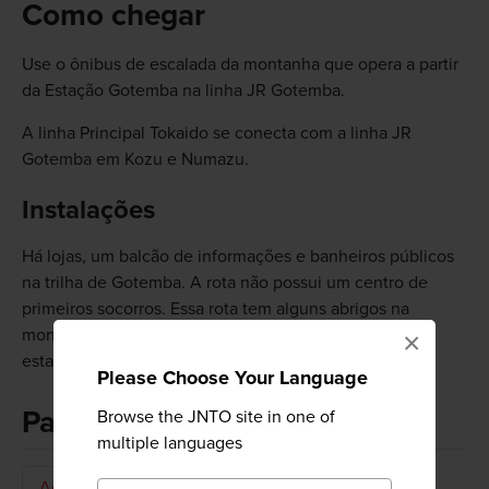
Como chegar
Use o ônibus de escalada da montanha que opera a partir
da Estação Gotemba na linha JR Gotemba.
A linha Principal Tokaido se conecta com a linha JR
Gotemba em Kozu e Numazu.
Instalações
Há lojas, um balcão de informações e banheiros públicos
na trilha de Gotemba. A rota não possui um centro de
primeiros socorros. Essa rota tem alguns abrigos na
montanha, perto da nova quinta estação e da sétima
×
estação.
Please Choose Your Language
Palavras-chave
Browse the JNTO site in one of
multiple languages
Ação e aventura
Natureza