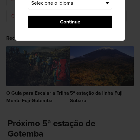
Caminhadas e Trekking
Atividades ao ar livre
Continue
Recomendado para você
O Guia para Escalar a Trilha
5ª estação da linha Fuji
Monte Fuji-Gotemba
Subaru
Próximo 5ª estação de
Gotemba