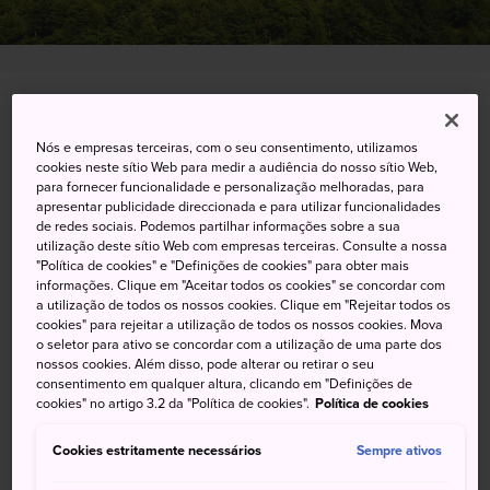
2110-10 Nakabata Nishizawa, Gotenba-shi,
Shizuoka-ken
Nós e empresas terceiras, com o seu consentimento, utilizamos
cookies neste sítio Web para medir a audiência do nosso sítio Web,
para fornecer funcionalidade e personalização melhoradas, para
Visualizar no Google Maps
apresentar publicidade direccionada e para utilizar funcionalidades
de redes sociais. Podemos partilhar informações sobre a sua
Obter informações sobre o trânsito
utilização deste sítio Web com empresas terceiras. Consulte a nossa
"Política de cookies" e "Definições de cookies" para obter mais
informações. Clique em "Aceitar todos os cookies" se concordar com
a utilização de todos os nossos cookies. Clique em "Rejeitar todos os
PALAVRAS-CHAVE
MAPA
cookies" para rejeitar a utilização de todos os nossos cookies. Mova
o seletor para ativo se concordar com a utilização de uma parte dos
nossos cookies. Além disso, pode alterar ou retirar o seu
O caminho verde até o Monte
consentimento em qualquer altura, clicando em "Definições de
cookies" no artigo 3.2 da "Política de cookies".
Política de cookies
Fuji
Cookies estritamente necessários
Sempre ativos
Gotemba é a trilha verde - a rota mais recente e menos