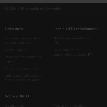
INÍCIO
5ª estação de Gotemba
Links úteis
Locais JNTO relacionados
Para quem viaja ao Japão
JNTO Corporate Website
pela primeira vez
Clima no Japão
Departamento de
convenções do Japão
Passeios e atividades no
Japão
Perguntas frequentes
Links para a biblioteca de
fotos e vídeos do Japão
Sobre o JNTO
Quem somos
Política de privacidade