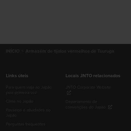
INÍCIO
Armazém de tijolos vermelhos de Tsuruga
Links úteis
Locais JNTO relacionados
Para quem viaja ao Japão
JNTO Corporate Website
pela primeira vez
Clima no Japão
Departamento de
convenções do Japão
Passeios e atividades no
Japão
Perguntas frequentes