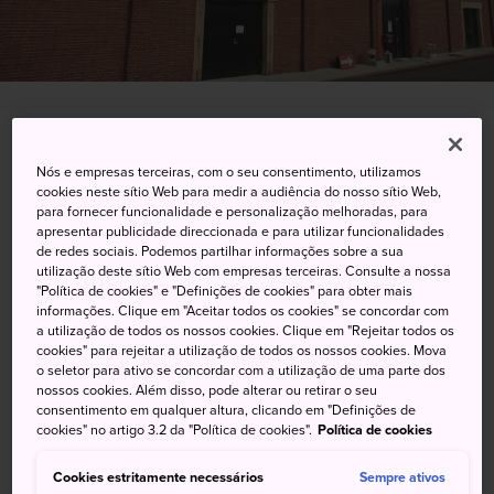
4-4-1 Kanegasaki-cho, Tsuruga-shi, Fukui-ken
Nós e empresas terceiras, com o seu consentimento, utilizamos
cookies neste sítio Web para medir a audiência do nosso sítio Web,
Visualizar no Google Maps
para fornecer funcionalidade e personalização melhoradas, para
apresentar publicidade direccionada e para utilizar funcionalidades
Obter informações sobre o trânsito
de redes sociais. Podemos partilhar informações sobre a sua
utilização deste sítio Web com empresas terceiras. Consulte a nossa
"Política de cookies" e "Definições de cookies" para obter mais
informações. Clique em "Aceitar todos os cookies" se concordar com
PALAVRAS-CHAVE
MAPA
a utilização de todos os nossos cookies. Clique em "Rejeitar todos os
cookies" para rejeitar a utilização de todos os nossos cookies. Mova
o seletor para ativo se concordar com a utilização de uma parte dos
nossos cookies. Além disso, pode alterar ou retirar o seu
Um imenso diorama ilumina o
consentimento em qualquer altura, clicando em "Definições de
cookies" no artigo 3.2 da "Política de cookies".
Política de cookies
próspero passado de Tsuruga
como cidade portuária.
Cookies estritamente necessários
Sempre ativos