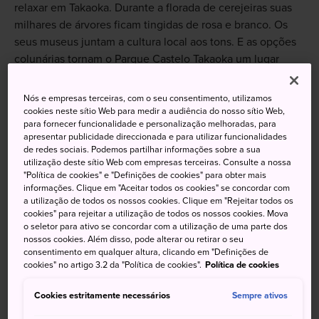
relaxar em Takaoka. Durante a florada de cerejeiras suas
milhares de árvores ficam tingidas de rosa e branco. Os
seus museus juntam a cultura local aos tons. E as opções
colunárias tornam o Parque Castelo Takaoka um lugar
ideal para relaxar sem pressa.
Nós e empresas terceiras, com o seu consentimento, utilizamos
cookies neste sítio Web para medir a audiência do nosso sítio Web,
para fornecer funcionalidade e personalização melhoradas, para
apresentar publicidade direccionada e para utilizar funcionalidades
de redes sociais. Podemos partilhar informações sobre a sua
utilização deste sítio Web com empresas terceiras. Consulte a nossa
"Política de cookies" e "Definições de cookies" para obter mais
informações. Clique em "Aceitar todos os cookies" se concordar com
a utilização de todos os nossos cookies. Clique em "Rejeitar todos os
cookies" para rejeitar a utilização de todos os nossos cookies. Mova
o seletor para ativo se concordar com a utilização de uma parte dos
nossos cookies. Além disso, pode alterar ou retirar o seu
consentimento em qualquer altura, clicando em "Definições de
cookies" no artigo 3.2 da "Política de cookies".
Política de cookies
Cookies estritamente necessários
Não perca
Sempre ativos