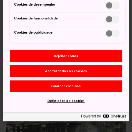
Cookies de desempenho
Conheça os grandes fossos e as antigas ameias
do castelo
Cookies de funcionalidade
O Santuário Imizu e seu arco de bronze único
Cookies de publicidade
O Museu de Arte Takaoka abriga uma coleção
eclética
O festival da florada de cerejeiras em abril
Rejeitar Todos
Aceitar todos os cookies
Guardar escolhas
Definições de cookies