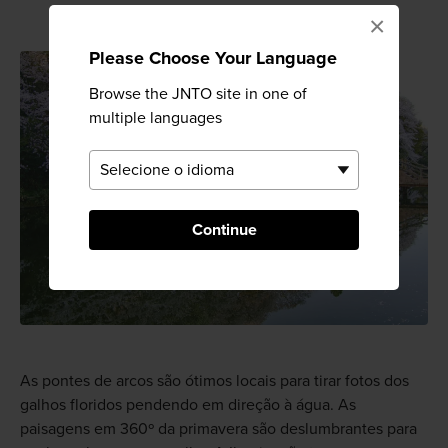
×
Please Choose Your Language
Browse the JNTO site in one of
multiple languages
Continue
As pontes de arcos são ótimos locais para tirar fotos dos
galhos floridos pendendo em direção à água. As
paisagens em 360º da primavera são deslumbrantes para