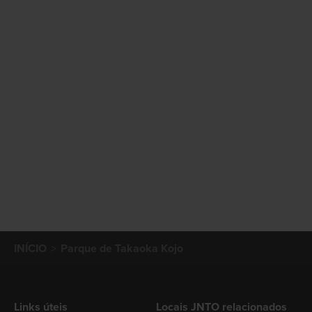
INÍCIO
Parque de Takaoka Kojo
Links úteis
Locais JNTO relacionados