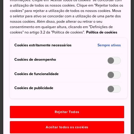
informações. Clique em "Aceitar todos os cookies" se concordar com
abundância e oferece belas paisagens sazonais, frutos do
a utilização de todos os nossos cookies. Clique em "Rejeitar todos os
cookies" para rejeitar a utilização de todos os nossos cookies. Mova
mar locais e produtos provenientes das montanhas.
o seletor para ativo se concordar com a utilização de uma parte dos
nossos cookies. Além disso, pode alterar ou retirar o seu
consentimento em qualquer altura, clicando em "Definições de
cookies" no artigo 3.2 da "Política de cookies".
Política de cookies
Cookies estritamente necessários
Sempre ativos
Cookies de desempenho
Cookies de funcionalidade
Cookies de publicidade
Rejeitar Todos
Aceitar todos os cookies