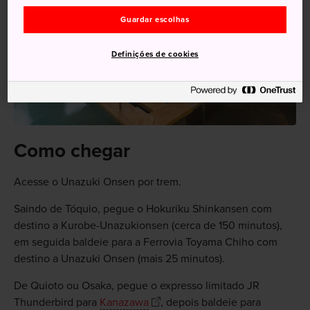
Guardar escolhas
Definições de cookies
Como chegar
Acesse o Unazuki Onsen por trem.
Saindo de Tóquio, pegue o Hokuriku Shinkansen com
destino a Kurobe-Unazukionsen (cerca de 150 minutos),
em seguida baldeie para a Ferrovia Toyama Chiho com
destino a Unazuki Onsen (mais 25 minutos).
De Quioto ou Osaka, pegue o expresso limitado JR
Thunderbird para
Kanazawa
, depois baldeie para