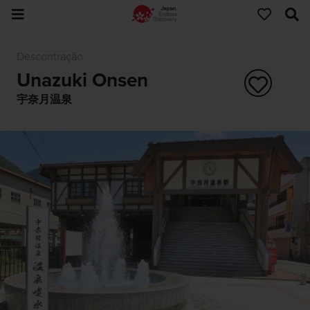
Descontração
Unazuki Onsen
宇奈月温泉