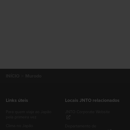
INÍCIO
Murodo
Links úteis
Locais JNTO relacionados
Para quem viaja ao Japão
JNTO Corporate Website
pela primeira vez
Clima no Japão
Departamento de