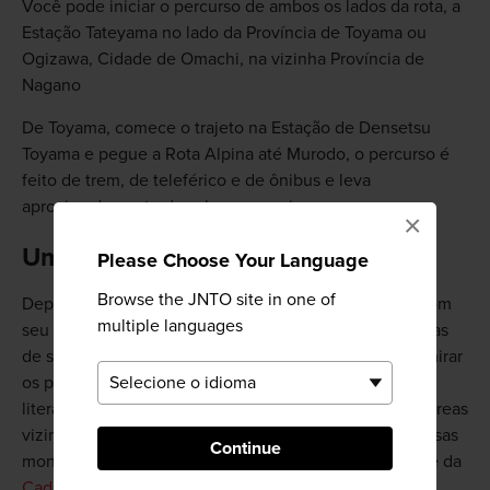
Você pode iniciar o percurso de ambos os lados da rota, a
Estação Tateyama no lado da Província de Toyama ou
Ogizawa, Cidade de Omachi, na vizinha Província de
Nagano
De Toyama, comece o trajeto na Estação de Densetsu
Toyama e pegue a Rota Alpina até Murodo, o percurso é
feito de trem, de teleférico e de ônibus e leva
aproximadamente duas horas e meia.
×
Uma infinidade de opções
Please Choose Your Language
Browse the JNTO site in one of
Depois que passar pela área da estação de Murodo, com
multiple languages
seu hotel e numerosas atrações, dirija-se às caminhadas
de sua escolha. Os destaques de Murodo incluem admirar
os penhascos sulfurosos de Jigokudani, cuja tradução
literal é “O Vale do Inferno”; caminhar e acampar nas áreas
vizinhas, e encarar até mesmo uma das 100 mais famosas
Continue
montanhas do Japão, o Monte Tateyama, que faz parte da
Cadeia de montanhas de Tateyama
.