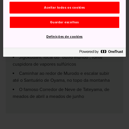
Aceitar todos os cookies
Guardar escolhas
Não perca
Definições de cookies
Vista dos famosos picos na Cadeia de
Montanhas de Tateyama.
Jigokudani, local do “outro mundo”, fonte
cuspidora de vapores sulfúricos
Caminhar ao redor de Murodo e escalar subir
até o Santuário de Oyama, no topo da montanha
O famoso Corredor de Neve de Tateyama, de
meados de abril a meados de junho