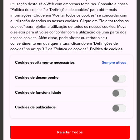
Tateyama Kurobe
, aberta de meados de Abril ao fim de
utilização deste sítio Web com empresas terceiras. Consulte a nossa
"Política de cookies" e "Definições de cookies" para obter mais
Novembro. Uma variedade de caminhadas, casuais ou
informações. Clique em "Aceitar todos os cookies" se concordar com
formais, e deslumbrantes vistas de montanhas te
a utilização de todos os nossos cookies. Clique em "Rejeitar todos os
aguardam.
cookies" para rejeitar a utilização de todos os nossos cookies. Mova
o seletor para ativo se concordar com a utilização de uma parte dos
nossos cookies. Além disso, pode alterar ou retirar o seu
consentimento em qualquer altura, clicando em "Definições de
cookies" no artigo 3.2 da "Política de cookies".
Política de cookies
Cookies estritamente necessários
Sempre ativos
Cookies de desempenho
Cookies de funcionalidade
Cookies de publicidade
Rejeitar Todos